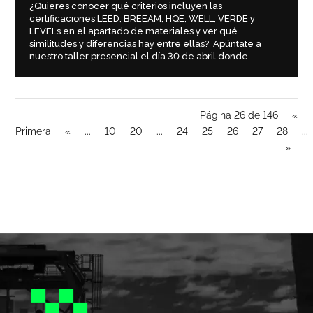
¿Quieres conocer qué criterios incluyen las
certificaciones LEED, BREEAM, HQE, WELL, VERDE y
LEVELs en el apartado de materiales y ver qué
similitudes y diferencias hay entre ellas? Apúntate a
nuestro taller presencial el día 30 de abril donde...
Página 26 de 146
«
Primera
«
...
10
20
...
24
25
26
27
28
...
»