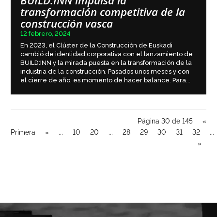
BUILD:INN impulsa la
transformación competitiva de la
construcción vasca
12 febrero, 2024
En 2023, el Clúster de la Construcción de Euskadi
cambió de identidad corporativa con el lanzamiento de
BUILD:INN y la mirada puesta en la transformación de la
industria de la construcción. Pasados unos meses y con
el cierre de año, es momento de hacer balance. Para...
Página 30 de 145
«
Primera
«
...
10
20
...
28
29
30
31
32
...
»