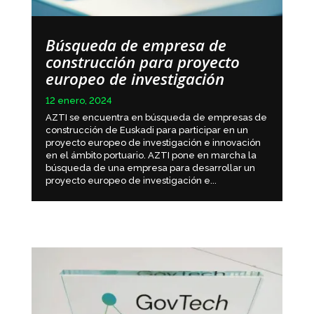
Búsqueda de empresa de
construcción para proyecto
europeo de investigación
12 enero, 2024
AZTI se encuentra en búsqueda de empresas de
construcción de Euskadi para participar en un
proyecto europeo de investigación e innovación
en el ámbito portuario. AZTI pone en marcha la
búsqueda de una empresa para desarrollar un
proyecto europeo de investigación e...