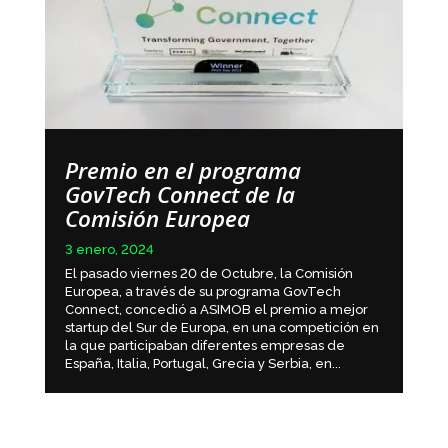
Premio en el programa
GovTech Connect de la
Comisión Europea
3 enero, 2024
El pasado viernes 20 de Octubre, la Comisión
Europea, a través de su programa GovTech
Connect, concedió a ASIMOB el premio a mejor
startup del Sur de Europa, en una competición en
la que participaban diferentes empresas de
España, Italia, Portugal, Grecia y Serbia, en...