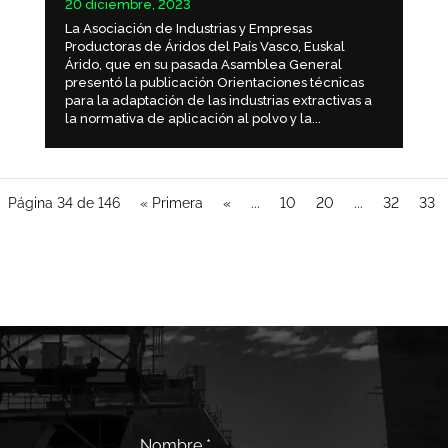
20 diciembre, 2023
La Asociación de Industrias y Empresas
Productoras de Áridos del País Vasco, Euskal
Árido, que en su pasada Asamblea General
presentó la publicación Orientaciones técnicas
para la adaptación de las industrias extractivas a
la normativa de aplicación al polvo y la...
Página 34 de 146
« Primera
«
...
10
20
...
32
33
Nombre
*