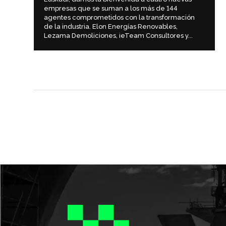
empresas que se suman a los más de 144
agentes comprometidos con la transformación
de la industria. Elon Energías Renovables,
Lezama Demoliciones, ieTeam Consultores y...