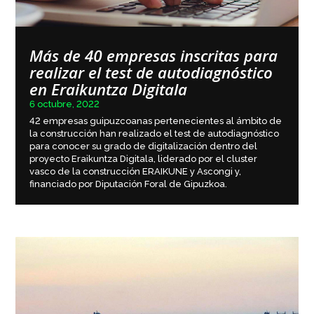
Más de 40 empresas inscritas para
realizar el test de autodiagnóstico
en Eraikuntza Digitala
6 octubre, 2022
42 empresas guipuzcoanas pertenecientes al ámbito de
la construcción han realizado el test de autodiagnóstico
para conocer su grado de digitalización dentro del
proyecto Eraikuntza Digitala, liderado por el cluster
vasco de la construcción ERAIKUNE y Ascongi y,
financiado por Diputación Foral de Gipuzkoa.