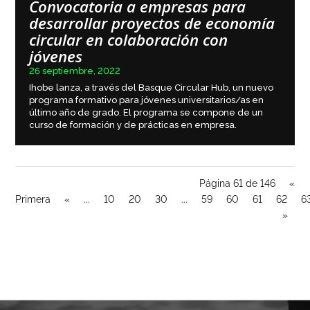
Convocatoria a empresas para
desarrollar proyectos de economía
circular en colaboración con
jóvenes
26 septiembre, 2022
Ihobe lanza, a través del Basque Circular Hub, un nuevo
programa formativo para jóvenes universitarios/as en
último año de grado. El programa se compone de un
curso de formación y de prácticas en empresa.
Página 61 de 146
«
Primera
«
...
10
20
30
...
59
60
61
62
6
»