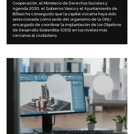
Cooperación, el Ministerio de Derechos Sociales y
Agenda 2030, el Gobierno Vasco y el Ayuntamiento de
Bilbao ha conseguido que la capital vizcaína haya sido
seleccionada como sede del organismo de la ONU
encargado de coordinar la implantación de los Objetivos
de Desarrollo Sostenible (ODS) en los niveles más
cercanos al ciudadano.