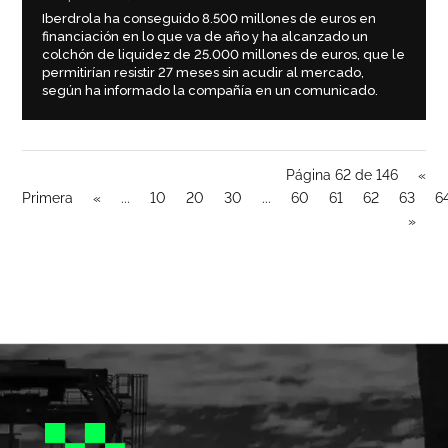
Iberdrola ha conseguido 8.500 millones de euros en
financiación en lo que va de año y ha alcanzado un
colchón de liquidez de 25.000 millones de euros, que le
permitirían resistir 27 meses sin acudir al mercado,
según ha informado la compañía en un comunicado.
Página 62 de 146
«
Primera
«
...
10
20
30
...
60
61
62
63
6
»