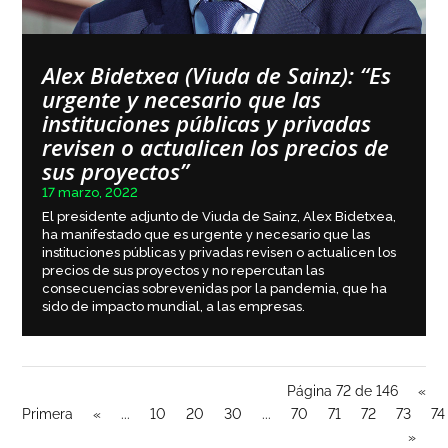
Alex Bidetxea (Viuda de Sainz): “Es
urgente y necesario que las
instituciones públicas y privadas
revisen o actualicen los precios de
sus proyectos”
17 marzo, 2022
El presidente adjunto de Viuda de Sainz, Alex Bidetxea,
ha manifestado que es urgente y necesario que las
instituciones públicas y privadas revisen o actualicen los
precios de sus proyectos y no repercutan las
consecuencias sobrevenidas por la pandemia, que ha
sido de impacto mundial, a las empresas.
Página 72 de 146
«
Primera
«
...
10
20
30
...
70
71
72
73
74
»