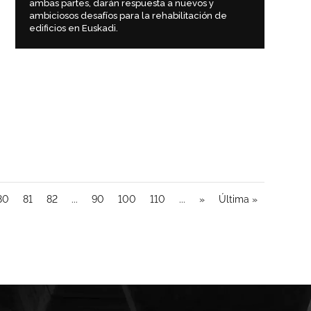
ambas partes, darán respuesta a nuevos y
ambiciosos desafíos para la rehabilitación de
edificios en Euskadi.
80
81
82
...
90
100
110
...
»
Última »