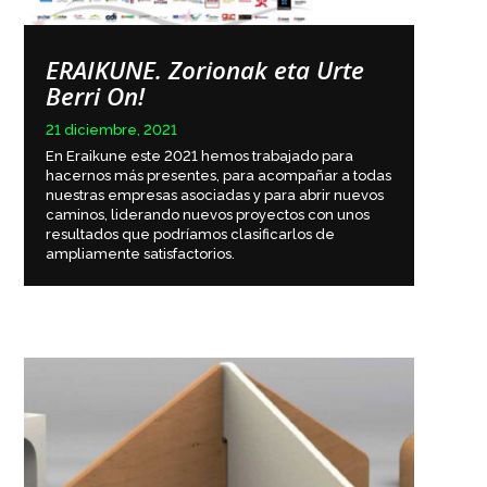
ERAIKUNE. Zorionak eta Urte
Berri On!
21 diciembre, 2021
En Eraikune este 2021 hemos trabajado para
hacernos más presentes, para acompañar a todas
nuestras empresas asociadas y para abrir nuevos
caminos, liderando nuevos proyectos con unos
resultados que podríamos clasificarlos de
ampliamente satisfactorios.