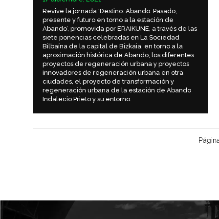
Revive la jornada ‘Destino: Abando: Pasado,
presente y futuro en torno a la estación de
Abando’, promovida por ERAIKUNE, a través de las
siete ponencias celebradas en La Sociedad
Bilbaína de la capital de Bizkaia, en torno a la
aproximación histórica de Abando, los diferentes
proyectos de regeneración urbana y proyectos
innovadores de regeneración urbana en otra
ciudades, el proyecto de transformación y
regeneración urbana de la estación de Abando
Indalecio Prieto y su entorno.
Págin