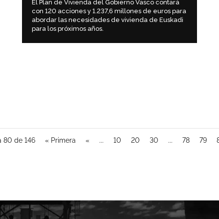
El Plan de Vivienda del Gobierno Vasco contará
con 120 acciones y 1.237,6 millones de euros para
abordar las necesidades de vivienda de Euskadi
para los próximos años.
a 80 de 146
« Primera
«
...
10
20
30
...
78
79