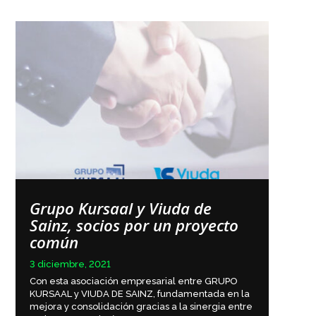
Grupo Kursaal y Viuda de
Sainz, socios por un proyecto
común
3 diciembre, 2021
Con esta asociación empresarial entre GRUPO
KURSAAL y VIUDA DE SAINZ, fundamentada en la
mejora y consolidación gracias a la sinergia entre