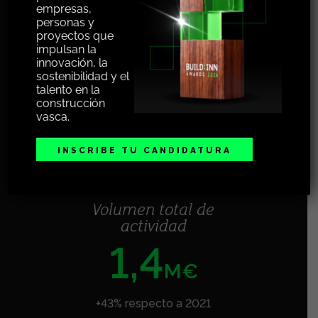
empresas,
personas y
proyectos que
Presupuestos totales
impulsan la
del proyecto
innovación, la
22
sostenibilidad y el
talento en la
M€
construcción
vasca.
+19% en convocatorias locales y
estatales respecto a 2021
INSCRIBE TU CANDIDATURA
Volumen total de
actividad
1,4
M€
+43% respecto a 2021