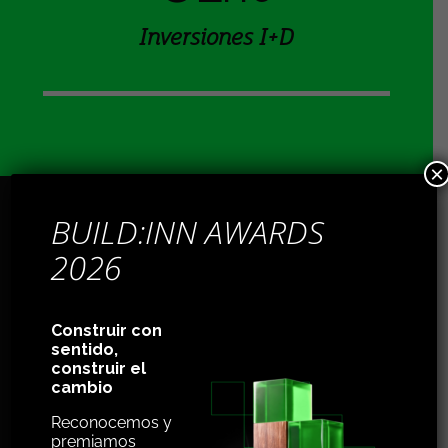
Inversiones I+D
×
BUILD:INN AWARDS
2026
Proyectos dinamizados
VS. concedidos
61
Construir con
sentido,
construir el
cambio
vs 37 aprobados
Reconocemos y
premiamos