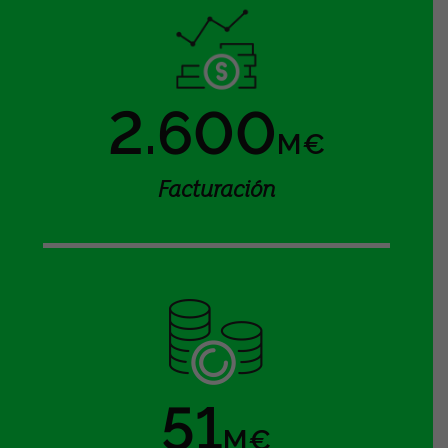
2.600
M€
Facturación
51
M€