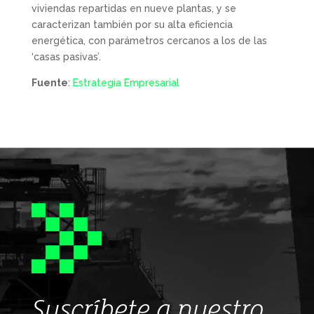
viviendas repartidas en nueve plantas, y se
caracterizan también por su alta eficiencia
energética, con parámetros cercanos a los de las
‘casas pasivas’.
Fuente
:
Estrategia Empresarial
Suscríbete a nuestro