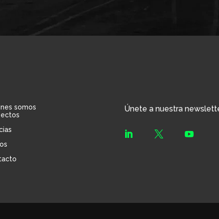
énes somos
Únete a nuestra newslett
yectos
cias



os
tacto