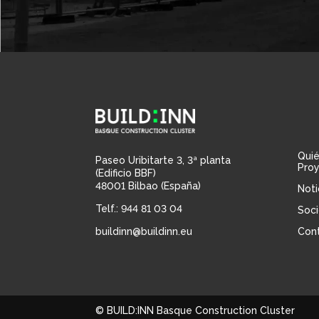
Qui
Paseo Uribitarte 3, 3ª planta
Pro
(Edificio BBF)
48001 Bilbao (España)
Noti
Telf.: 944 81 03 04
Soci
buildinn@buildinn.eu
Con
© BUILD:INN Basque Construction Cluster