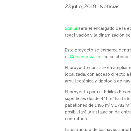
23 julio, 2019
|
Noticias
Sprilur
será el encargado de la edi
reactivación y la dinamización e
Este proyecto se enmarca dentr
el
Gobierno Vasco
, en colaborac
El proyecto consiste en ampliar e
localizada, con acceso directo a 
arquitectónica y tipología de nav
El proyecto para el Edificio B co
superficies desde 441 m² hasta lo
pabellones de 1.195 m² y 1.783 m
posibilitará la instalación de e
contratada.
La estructura de las naves sopor