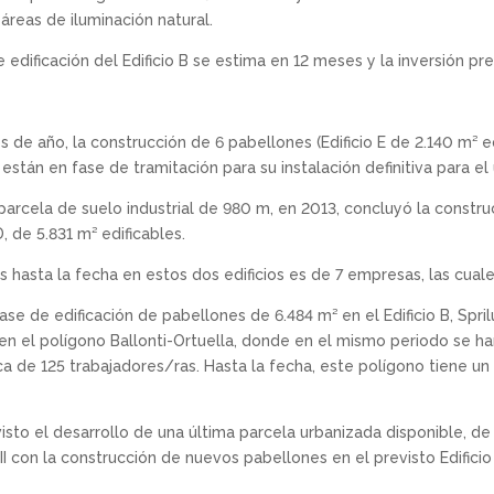
áreas de iluminación natural.
 edificación del Edificio B se estima en 12 meses y la inversión pre
ios de año, la construcción de 6 pabellones (Edificio E de 2.140 m² e
stán en fase de tramitación para su instalación definitiva para el
 parcela de suelo industrial de 980 m, en 2013, concluyó la constr
D, de 5.831 m² edificables.
 hasta la fecha en estos dos edificios es de 7 empresas, las cual
se de edificación de pabellones de 6.484 m² en el Edificio B, Sprilu
en el polígono Ballonti-Ortuella, donde en el mismo periodo se han
de 125 trabajadores/ras. Hasta la fecha, este polígono tiene un 71
isto el desarrollo de una última parcela urbanizada disponible, de 
i II con la construcción de nuevos pabellones en el previsto Edificio