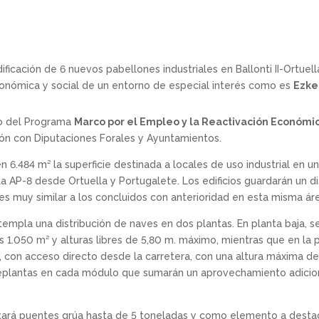
ficación de 6 nuevos pabellones industriales en Ballonti II-Ortuella
conómica y social de un entorno de especial interés como es
Ezke
o del Programa
Marco por el Empleo y la Reactivación Económ
ión con Diputaciones Forales y Ayuntamientos.
n 6.484 m² la superficie destinada a locales de uso industrial en 
la AP-8 desde Ortuella y Portugalete. Los edificios guardarán un 
es muy similar a los concluidos con anterioridad en esta misma ár
ntempla una distribución de naves en dos plantas. En planta baja, 
s 1.050 m² y alturas libres de 5,80 m. máximo, mientras que en la p
², con acceso directo desde la carretera, con una altura máxima d
ntreplantas en cada módulo que sumarán un aprovechamiento adicion
tará puentes grúa hasta de 5 toneladas y como elemento a destac