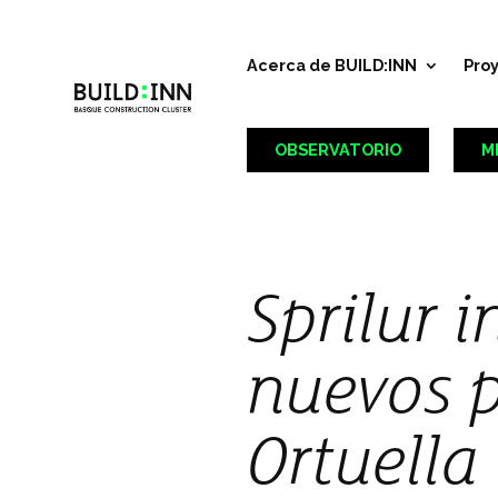
Acerca de BUILD:INN
Pro
OBSERVATORIO
M
Sprilur i
nuevos p
Ortuella