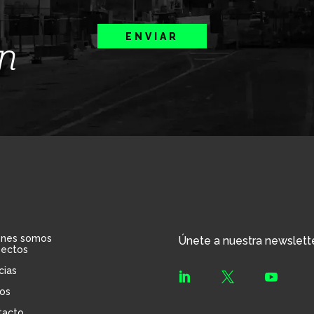
ENVIAR
ín
énes somos
Únete a nuestra newslett
yectos
cias



os
tacto