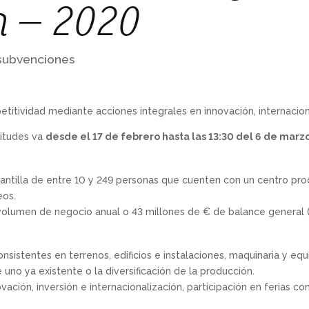
n – 2020
subvenciones
titividad mediante acciones integrales en innovación, internaciona
citudes va
desde el 17 de febrero hasta las 13:30 del 6 de mar
ntilla de entre 10 y 249 personas que cuenten con un centro prod
eos.
olumen de negocio anual o 43 millones de € de balance general (
onsistentes en terrenos, edificios e instalaciones, maquinaria y eq
 uno ya existente o la diversificación de la producción.
vación, inversión e internacionalización, participación en ferias co