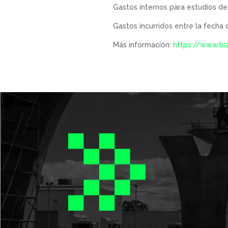
Gastos internos para estudios de 
Gastos incurridos entre la fecha 
Más información:
https://www.b