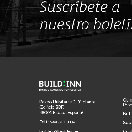
Suscríbete a
nuestro bolet
Qui
Paseo Uribitarte 3, 3ª planta
Pro
(Edificio BBF)
48001 Bilbao (España)
Noti
Telf.: 944 81 03 04
Soci
buildinn@buildinn.eu
Con