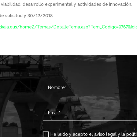
viabilidad, desarrollo experimental y actividades de innovación.
de solicitud y 30/12/2018.
izkaia.eus/home2/Temas/DetalleTema.asp?Tem_Codigo=9767&Id
He leído y acepto el aviso legal y la polít