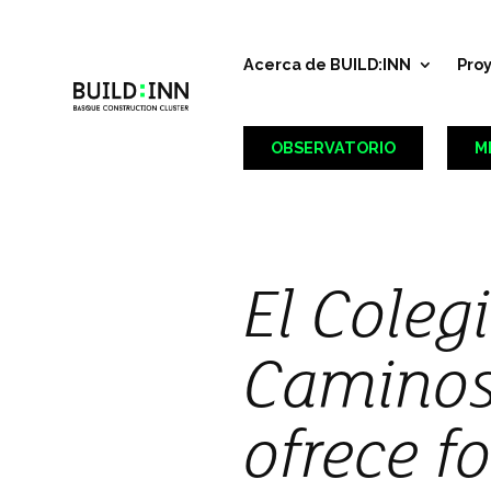
Acerca de BUILD:INN
Pro
OBSERVATORIO
M
El Coleg
Caminos,
ofrece f