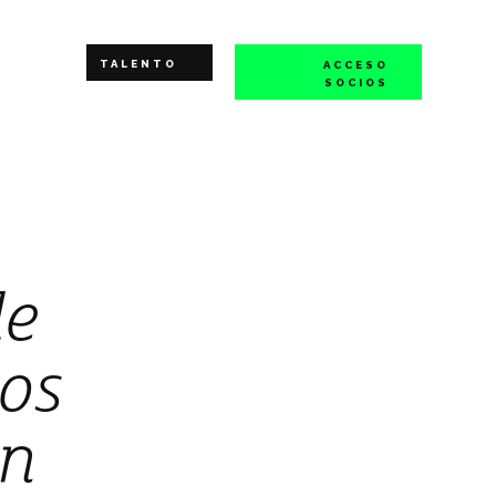
TALENTO
ACCESO
SOCIOS
de
tos
en