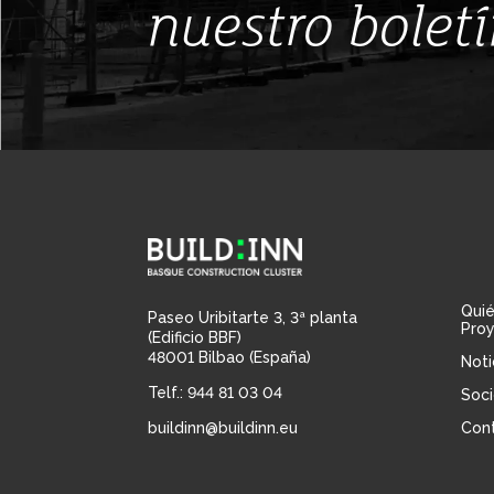
nuestro bolet
Qui
Paseo Uribitarte 3, 3ª planta
Pro
(Edificio BBF)
48001 Bilbao (España)
Noti
Telf.: 944 81 03 04
Soci
buildinn@buildinn.eu
Con