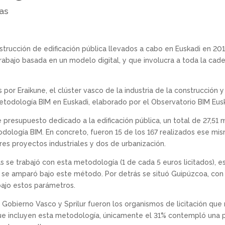
as
strucción de edificación pública llevados a cabo en Euskadi en 20
abajo basada en un modelo digital, y que involucra a toda la cade
por Eraikune, el clúster vasco de la industria de la construcción 
todología BIM en Euskadi, elaborado por el Observatorio BIM Eusk
e presupuesto dedicado a la edificación pública, un total de 27,51 
ología BIM. En concreto, fueron 15 de los 167 realizados ese mism
res proyectos industriales y dos de urbanización.
s se trabajó con esta metodología (1 de cada 5 euros licitados), es 
s se amparó bajo este método. Por detrás se situó Guipúzcoa, con e
 bajo estos parámetros.
Gobierno Vasco y Sprilur fueron los organismos de licitación que
ue incluyen esta metodología, únicamente el 31% contempló una p