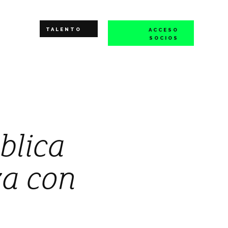
TALENTO
ACCESO
SOCIOS
blica
za con