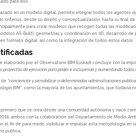
ado para ello.
asado en un modelo digital, permite integrar todos los agentes qu
o criterios, desde su diseño y conceptualización, hasta su final de
incipalmente para crear modelos que recogen todas las modificaci
odelos AS-Built), geometrías y coordinación en 3D, desarrollo de 
en formato digital, así como la integración de todos estos datos.
tificadas
e elaborado por el Observatorio BIM Euskadi concluye con la imp
los proyectos de ejecución para poder ir incluyendo y aumentando todos
d de
“concienciar y sensibilizar a determinadas administraciones pública
ología BIM”
, como la mayoría de los ayuntamientos, que todavía no
el primero que se crea desde una comunidad autónoma y nace com
2018, ambos con la colaboración del Departamento de Medio Ambien
el fin de para medir, visibilizar e impulsar esta metodología en la 
mo pública.