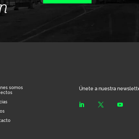
ín
énes somos
Únete a nuestra newslett
yectos
cias



os
tacto