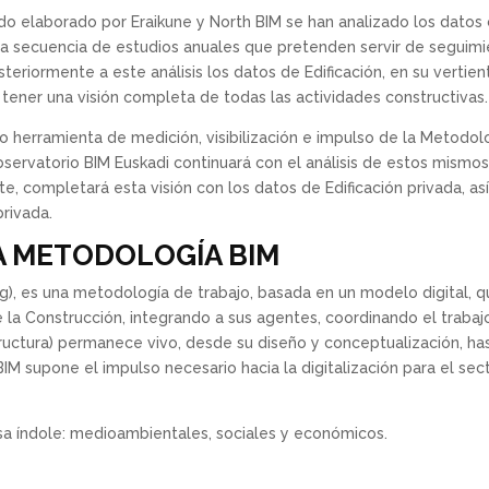
ido elaborado por Eraikune y North BIM se han analizado los datos 
una secuencia de estudios anuales que pretenden servir de seguim
eriormente a este análisis los datos de Edificación, en su vertient
 tener una visión completa de todas las actividades constructivas.
herramienta de medición, visibilización e impulso de la Metodolo
Observatorio BIM Euskadi continuará con el análisis de estos mismo
te, completará esta visión con los datos de Edificación privada, 
privada.
A METODOLOGÍA BIM
ng), es una metodología de trabajo, basada en un modelo digital, q
e la Construcción, integrando a sus agentes, coordinando el trabajo
tructura) permanece vivo, desde su diseño y conceptualización, hast
M supone el impulso necesario hacia la digitalización para el secto
rsa índole: medioambientales, sociales y económicos.