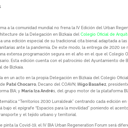
s
ma a la comunidad mundial no frena la IV Edición del Urban Rege
chitecture de la Delegación en Bizkaia del
Colegio Oficial de Arqu
 una edición especial de su tradicional cita bienal adaptada a las
sanitarias ante la pandemia. De este modo, la entrega de 2020 se
na extensa programación segura en el año en el que el Colegio Of
rio. Esta edición cuenta con el patrocinio del Ayuntamiento de B
l de Bizkaia.
a en un acto en la propia Delegación en Bizkaia del Colegio Ofici
a de
Patxi Chocarro
, Decano del COAVN;
Iñigo Basañez
, president
orma BIA; y
María Iza André
s, del grupo motor de la plataforma BI
e temática “Territorios 2030 Lurraldeak” centrando cada edición en
á bajo el epígrafe “Espacios para la movilidad” poniendo el acento 
ansporte y el tejido urbano y territorial.
 pinta la Covid-19, el IV BIA Urban Regeneration Forum será dife