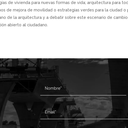
gías de vivienda para nuevas formas de vida; arquitectura para to
os de mejora de movilidad o estrategias verdes para la ciudad o pa
ano de la arquitectura y a debatir sobre este escenario de cambi
xión abierto al ciudadano.