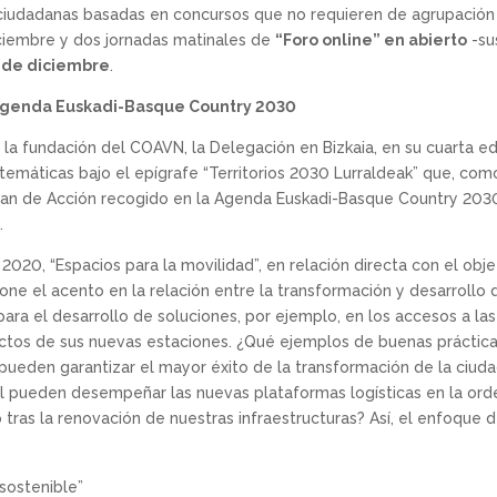
s ciudadanas basadas en concursos que no requieren de agrupació
iciembre y dos jornadas matinales de
“Foro online” en abierto
-su
1 de diciembre
.
 Agenda Euskadi-Basque Country 2030
 la fundación del COAVN, la Delegación en Bizkaia, en su cuarta e
e temáticas bajo el epígrafe “Territorios 2030 Lurraldeak” que, com
Plan de Acción recogido en la Agenda Euskadi-Basque Country 203
.
2020, “Espacios para la movilidad”, en relación directa con el obje
one el acento en la relación entre la transformación y desarrollo d
o para el desarrollo de soluciones, por ejemplo, en los accesos a la
ectos de sus nuevas estaciones. ¿Qué ejemplos de buenas práctic
eden garantizar el mayor éxito de la transformación de la ciudad 
l pueden desempeñar las nuevas plataformas logísticas en la orde
tras la renovación de nuestras infraestructuras? Así, el enfoque 
sostenible”