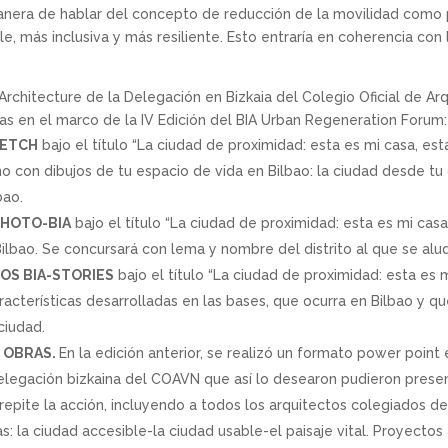
manera de hablar del concepto de reducción de la movilidad como 
e, más inclusiva y más resiliente. Esto entraría en coherencia con l
 Architecture de la Delegación en Bizkaia del Colegio Oficial de A
s en el marco de la IV Edición del BIA Urban Regeneration Forum:
KETCH
bajo el título “La ciudad de proximidad: esta es mi casa, est
o con dibujos de tu espacio de vida en Bilbao: la ciudad desde tu c
bao.
PHOTO-BIA
bajo el título “La ciudad de proximidad: esta es mi casa
 Bilbao. Se concursará con lema y nombre del distrito al que se alu
S BIA-STORIES
bajo el título “La ciudad de proximidad: esta es m
aracterísticas desarrolladas en las bases, que ocurra en Bilbao y q
ciudad.
 OBRAS.
En la edición anterior, se realizó un formato power point
delegación bizkaina del COAVN que así lo desearon pudieron prese
e repite la acción, incluyendo a todos los arquitectos colegiados 
: la ciudad accesible-la ciudad usable-el paisaje vital. Proyectos