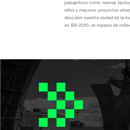
paisajísticos como: nuevas tipolo
niños y mayores; proyectos urban
descubrir nuestra ciudad de la m
es: BIA 2020, un espacio de refle