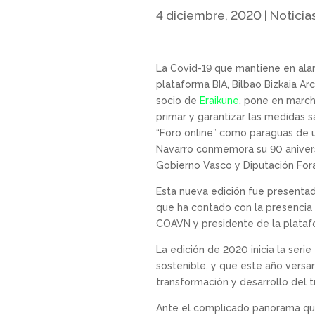
4 diciembre, 2020
|
Noticia
La Covid-19 que mantiene en alar
plataforma BIA, Bilbao Bizkaia Ar
socio de
Eraikune
, pone en marcha
primar y garantizar las medidas 
“Foro online” como paraguas de u
Navarro conmemora su 90 aniversa
Gobierno Vasco y Diputación Fora
Esta nueva edición fue presentad
que ha contado con la presenci
COAVN y presidente de la plataf
La edición de 2020 inicia la seri
sostenible, y que este año versar
transformación y desarrollo del tr
Ante el complicado panorama que