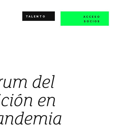
TALENTO
ACCESO
SOCIOS
rum del
ición en
pandemia