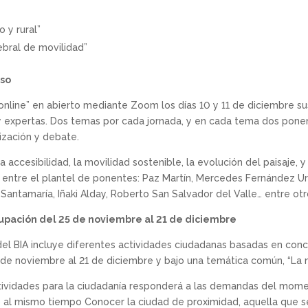
 y rural”
ebral de movilidad”
eso
online” en abierto mediante Zoom los días 10 y 11 de diciembre sus
 expertas. Dos temas por cada jornada, y en cada tema dos ponen
zación y debate.
a accesibilidad, la movilidad sostenible, la evolución del paisaje, y
, entre el plantel de ponentes: Paz Martín, Mercedes Fernández Urc
antamaría, Iñaki Alday, Roberto San Salvador del Valle… entre otr
upación del 25 de noviembre al 21 de diciembre
el BIA incluye diferentes actividades ciudadanas basadas en con
de noviembre al 21 de diciembre y bajo una temática común, “La 
ctividades para la ciudadanía responderá a las demandas del mome
o al mismo tiempo Conocer la ciudad de proximidad, aquella que 