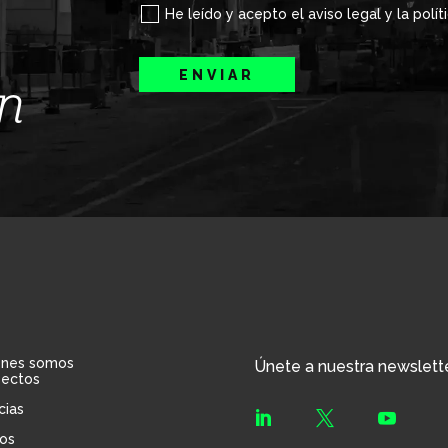
He leído y acepto el aviso legal y la polít
ENVIAR
ín
énes somos
Únete a nuestra newslett
yectos
cias



os