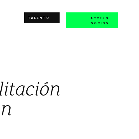
TALENTO
ACCESO
SOCIOS
litación
un