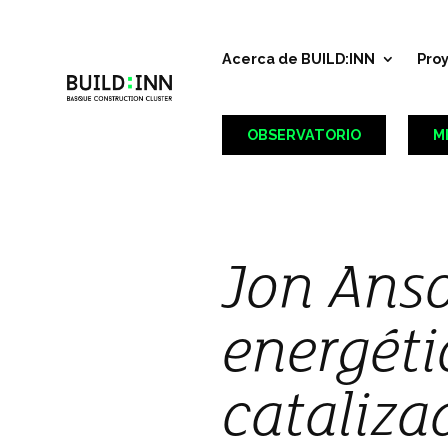
Acerca de BUILD:INN
Pro
OBSERVATORIO
M
Jon Anso
energéti
cataliza