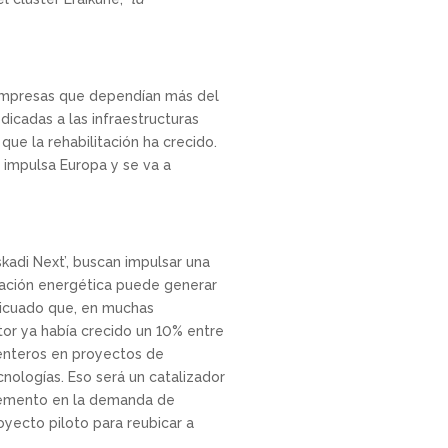
 empresas que dependían más del
dicadas a las infraestructuras
que la rehabilitación ha crecido.
 impulsa Europa y se va a
kadi Next’, buscan impulsar una
tación energética puede generar
nticuado que, en muchas
tor ya había crecido un 10% entre
 enteros en proyectos de
ologías. Eso será un catalizador
ncremento en la demanda de
oyecto piloto para reubicar a