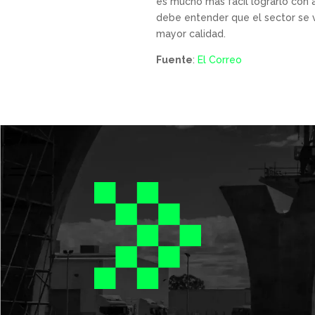
es mucho más fácil lograrlo con a
debe entender que el sector se v
mayor calidad.
Fuente
:
El Correo