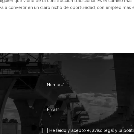
lguien que viene de la construcción tradicional. Es el camino más 
a a convertir en un claro nicho de oportunidad, con empleo más e
He leído y acepto el aviso legal y la polít