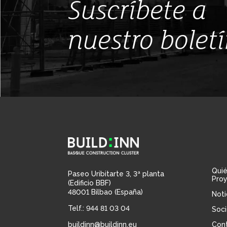
Suscríbete a
nuestro bolet
Qui
Paseo Uribitarte 3, 3ª planta
Pro
(Edificio BBF)
48001 Bilbao (España)
Noti
Telf.: 944 81 03 04
Soci
buildinn@buildinn.eu
Con