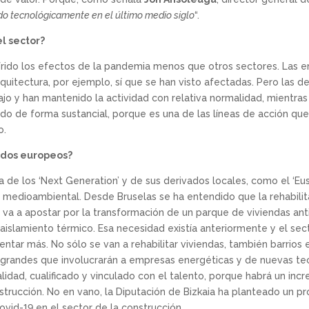
o tecnológicamente en el último medio siglo
“.
el sector?
ufrido los efectos de la pandemia menos que otros sectores. Las
quitectura, por ejemplo, sí que se han visto afectadas. Pero las de
jo y han mantenido la actividad con relativa normalidad, mientras 
do de forma sustancial, porque es una de las líneas de acción que
o.
ndos europeos?
de los ‘Next Generation’ y de sus derivados locales, como el ‘Eus
y medioambiental. Desde Bruselas se ha entendido que la rehabili
se va a apostar por la transformación de un parque de viviendas a
 aislamiento térmico. Esa necesidad existía anteriormente y el sec
entar más. No sólo se van a rehabilitar viviendas, también barrios
randes que involucrarán a empresas energéticas y de nuevas tecn
lidad, cualificado y vinculado con el talento, porque habrá un i
trucción. No en vano, la Diputación de Bizkaia ha planteado un pr
id-19 en el sector de la construcción.