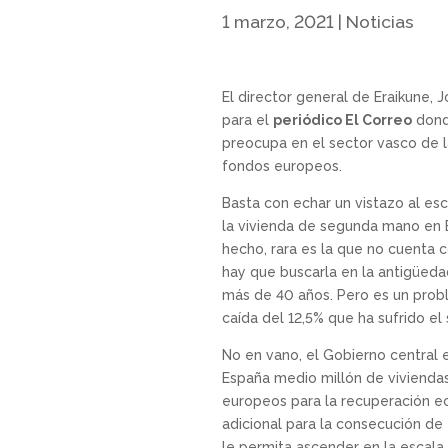
1 marzo, 2021
|
Noticias
El director general de Eraikune, 
para el
periódico El Correo
donde
preocupa en el sector vasco de l
fondos europeos.
Basta con echar un vistazo al es
la vivienda de segunda mano en E
hecho, rara es la que no cuenta c
hay que buscarla en la antigüedad
más de 40 años. Pero es un prob
caída del 12,5% que ha sufrido el
No en vano, el Gobierno central 
España medio millón de viviendas
europeos para la recuperación e
adicional para la consecución de
le permita ascender en la escala