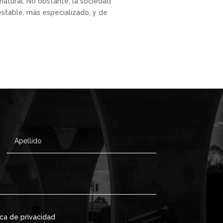
natural. No obstante, la sociedad
stable, más especializado, y de
ica de privacidad