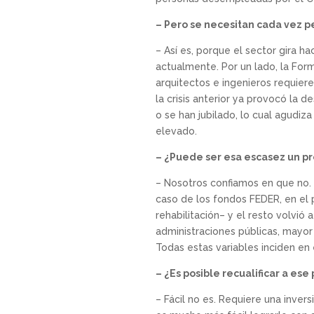
– Pero se necesitan cada vez p
– Así es, porque el sector gira h
actualmente. Por un lado, la Form
arquitectos e ingenieros requier
la crisis anterior ya provocó la 
o se han jubilado, lo cual agudi
elevado.
– ¿Puede ser esa escasez un pr
– Nosotros confiamos en que no. 
caso de los fondos FEDER, en el
rehabilitación– y el resto volvió
administraciones públicas, mayo
Todas estas variables inciden en
– ¿Es posible recualificar a es
– Fácil no es. Requiere una inver