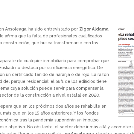
Jon Ansoleaga, ha sido entrevistado por
Zigor Aldama
 afirma que la falta de profesionales cualificados
a construcción, que busca transformarse con los
caparate de cualquier inmobiliaria para comprobar que
uskadi no destaca por su eficiencia energética. De
on un certificado teñido de naranja o de rojo. La razón
 del parque residencial: el 55% de los edificios tiene
lema cuya solución puede servir para compensar la
 sector de la construcción a nivel estatal en 2020.
espera que en los próximos dos años se rehabilite en
, más que en los 15 años anteriores. Y los fondos
conómica tras la pandemia supondrán un impulso
 ese objetivo. No obstante, el sector debe ir más allá y acometer
 de valor. Porque, como señala
Jon Ansoleaga
, director general d