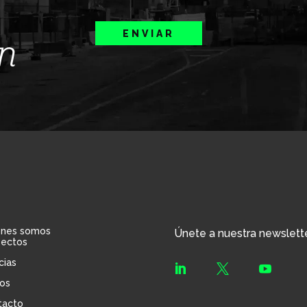
ENVIAR
ín
énes somos
Únete a nuestra newslett
yectos
cias



os
tacto