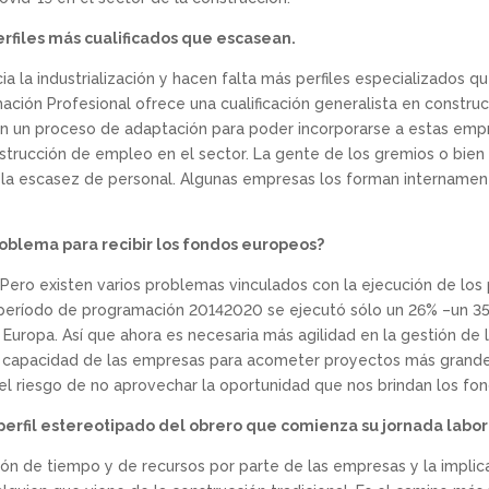
erfiles más cualificados que escasean.
acia la industrialización y hacen falta más perfiles especializados
ación Profesional ofrece una cualificación generalista en construcc
en un proceso de adaptación para poder incorporarse a estas emp
destrucción de empleo en el sector. La gente de los gremios o bien
za la escasez de personal. Algunas empresas los forman internamen
oblema para recibir los fondos europeos?
Pero existen varios problemas vinculados con la ejecución de los 
 período de programación 20142020 se ejecutó sólo un 26% –un 35
 a Europa. Así que ahora es necesaria más agilidad en la gestión de
r capacidad de las empresas para acometer proyectos más grandes
 el riesgo de no aprovechar la oportunidad que nos brindan los fon
e perfil estereotipado del obrero que comienza su jornada labora
sión de tiempo y de recursos por parte de las empresas y la implic