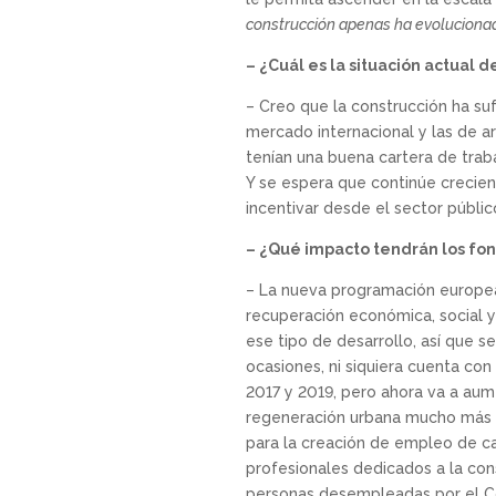
construcción apenas ha evolucionad
– ¿Cuál es la situación actual d
– Creo que la construcción ha s
mercado internacional y las de ar
tenían una buena cartera de traba
Y se espera que continúe crecien
incentivar desde el sector públic
– ¿Qué impacto tendrán los fo
– La nueva programación europea 
recuperación económica, social 
ese tipo de desarrollo, así que 
ocasiones, ni siquiera cuenta con
2017 y 2019, pero ahora va a aum
regeneración urbana mucho más g
para la creación de empleo de ca
profesionales dedicados a la cons
personas desempleadas por el Cov