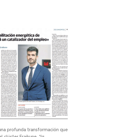
 una profunda transformación que
el clúster Eraikune,
“la