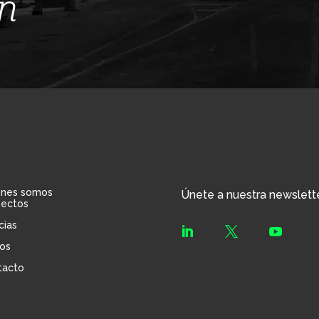
ín
énes somos
Únete a nuestra newslett
yectos
cias



os
tacto