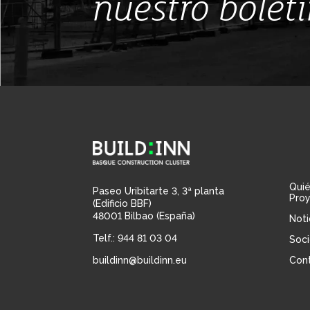
nuestro bolet
Qui
Paseo Uribitarte 3, 3ª planta
Pro
(Edificio BBF)
48001 Bilbao (España)
Noti
Telf.: 944 81 03 04
Soci
buildinn@buildinn.eu
Con