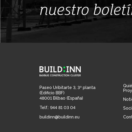
nuestro bolet
Qui
Paseo Uribitarte 3, 3ª planta
Pro
(Edificio BBF)
48001 Bilbao (España)
Noti
Telf.: 944 81 03 04
Soci
buildinn@buildinn.eu
Con