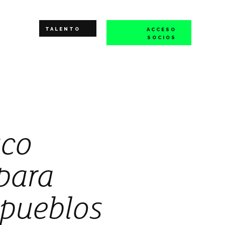
TALENTO
ACCESO
SOCIOS
sco
para
 pueblos