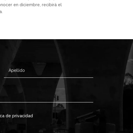
nocer en diciembre, recibirá el
a.
ica de privacidad