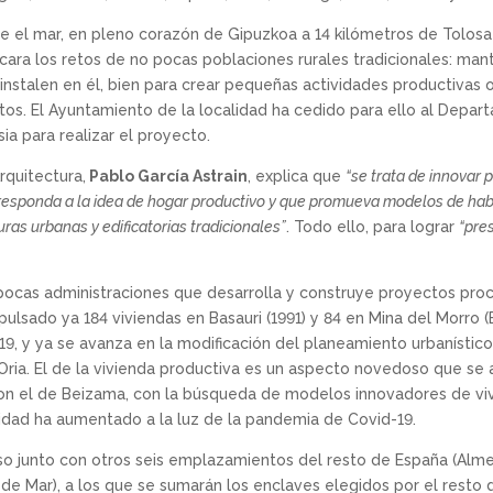
e el mar, en pleno corazón de Gipuzkoa a 14 kilómetros de Tolosa
ara los retos de no pocas poblaciones rurales tradicionales: man
instalen en él, bien para crear pequeñas actividades productivas o 
untos. El Ayuntamiento de la localidad ha cedido para ello al Depa
ia para realizar el proyecto.
rquitectura,
Pablo García Astrain
, explica que
“se trata de innovar
 responda a la idea de hogar productivo y que promueva modelos de habit
ras urbanas y edificatorias tradicionales”
. Todo ello, para lograr
“pre
pocas administraciones que desarrolla y construye proyectos pro
sado ya 184 viviendas en Basauri (1991) y 84 en Mina del Morro (B
19, y ya se avanza en la modificación del planeamiento urbanístic
Oria. El de la vivienda productiva es un aspecto novedoso que se
on el de Beizama, con la búsqueda de modelos innovadores de viv
idad ha aumentado a la luz de la pandemia de Covid-19.
so junto con otros seis emplazamientos del resto de España (Almen
de Mar), a los que se sumarán los enclaves elegidos por el resto 