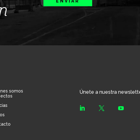
ENVIAR
ín
énes somos
Únete a nuestra newslett
yectos
cias



os
tacto