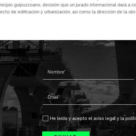
cipio guipuzcoano, decisión que un jurado internacional dará a co
cto de edificación y urbanización, así como la dirección de la obr
He leído y acepto el aviso legal y la polít