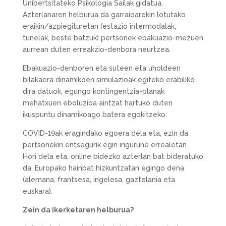
Unibertsitateko Psikologia Sailak gidatua.
Azterlanaren helburua da garraioarekin lotutako
eraikin/azpiegituretan (estazio intermodalak,
tunelak, beste batzuk) pertsonek ebakuazio-mezuen
aurrean duten erreakzio-denbora neurtzea.
Ebakuazio-denboren eta suteen eta uholdeen
bilakaera dinamikoen simulazioak egiteko erabiliko
dira datuok, egungo kontingentzia-planak
mehatxuen eboluzioa aintzat hartuko duten
ikuspuntu dinamikoago batera egokitzeko.
COVID-19ak eragindako egoera dela eta, ezin da
pertsonekin entsegurik egin ingurune errealetan.
Hori dela eta, online bidezko azterlan bat bideratuko
da, Europako hainbat hizkuntzatan egingo dena
(alemana, frantsesa, ingelesa, gaztelania eta
euskara).
Zein da ikerketaren helburua?