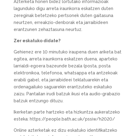
Azterketa honen bidez lortutako informazioak
lagunduko digu arreta iraunkorra eskatzen duten
zereginak betetzeko pertsonek duten gaitasuna
neurtzen, erreakzio-denborak eta jarraibideen
erantzunen zehaztasuna neurtuz.
Zer eskatuko didate?
Gehienez ere 10 minutuko iraupena duen ariketa bat
egitea, arreta iraunkorra eskatzen duena, aparteko
larrialdi-egoera bazeunde bezala (posta, posta
elektronikoa, telefonoa, whatsappa eta antzekoak
erabili gabe), eta jarraibideei teklatuarekin eta
ordenagailuko saguarekin erantzuteko eskatuko
zaizu. Pantailan irudi batzuk ikusi eta audio-grabazio
batzuk entzungo dituzu.
Ikerketan parte hartzeko eta hizkuntza aukeratzeko
esteka: https://people.bath.ac.uk/pssiw/h2020/
Online azterketak ez dizu eskatuko identifikatzeko