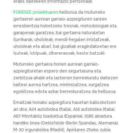
erabil daitekeen informazio pertsonalik.
FORESEE proiektuaren
helburua da muturreko
gertaeren aurrean garraio-azpiegituren sareen
erresilientzia hobetzeko tresnak, metodologiak eta
garapenak garatzea, bai gertaera naturaletan
(lurrikarak, uholdeak, mendi-hegalen irristatzeak,
uholdeak eta abar), bai gizakiak eragindakoetan ere
(suteak, istripuak, zibererasoak, beste batzuk).
Muturreko gertaera horien aurrean garraio-
azpiegituretan espero den segurtasuna eta
zerbitzua ahalik eta lasterren berreskuratu daitezen
kalteei aurrea hartzea, minimizatzea, xurgatzea,
egokitzea edota azkar berreskuratzea da helburua.
Emaitzak honako azpiegitura hauetan baliozkotzen
ari dira: A24 autobidea (Italia), A16 autobidea (Italia),
A67-Montabliz biaduktua (Espainia), 6185 abiadura
handiko linea (Oebisfelde-Berlin Spandau, Alemania),
M-30 ingurabidea (Madril), Apirilaren 25eko zubia