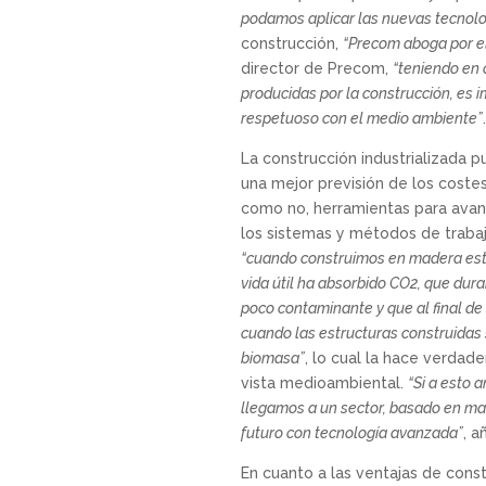
podamos aplicar las nuevas tecnolo
construcción,
“Precom aboga por el
director de Precom,
“teniendo en 
producidas por la construcción, es 
respetuoso con el medio ambiente”
.
La construcción industrializada 
una mejor previsión de los costes
como no, herramientas para avanz
los sistemas y métodos de trabajo
“cuando construimos en madera est
vida útil ha absorbido CO2, que dur
poco contaminante y que al final de 
cuando las estructuras construidas 
biomasa”
, lo cual la hace verda
vista medioambiental.
“Si a esto 
llegamos a un sector, basado en mat
futuro con tecnología avanzada”
, a
En cuanto a las ventajas de con