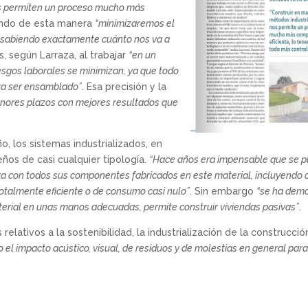
s permiten un proceso mucho más
endo de esta manera
“minimizaremos el
, sabiendo exactamente cuánto nos va a
, según Larraza, al trabajar
“en un
iesgos laborales se minimizan, ya que todo
ra ser ensamblado”
. Esa precisión y la
nores plazos con mejores resultados que
o, los sistemas industrializados, en
ños de casi cualquier tipología.
“Hace años era impensable que se pudi
 con todos sus componentes fabricados en este material, incluyendo c
otalmente eficiente o de consumo casi nulo”
. Sin embargo
“se ha demo
erial en unas manos adecuadas, permite construir viviendas pasivas”
.
elativos a la sostenibilidad, la industrialización de la construcci
 el impacto acústico, visual, de residuos y de molestias en general para