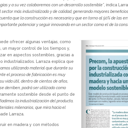
gías y a su vez colaboremos con un desarrollo sostenible”
, indica Lar
 sector más industrializado y de calidad, generando mayores beneficios
cuenta que la construcción es necesaria y que en torno al 50% de las 
importante potenciar y seguir innovando en un sector como el de la con
puede ofrecer algunas ventajas, como
, un mayor control de los tiempos y,
ar en aspectos sostenibles, gracias a
 industrializados. Larraza explica que
amos utilizando material que durante su
ante el proceso de fabricación es muy
su vida útil, dentro de cientos de años,
se derriben, podrá ser utilizado como
deramente sostenible desde el punto de
añadimos la industrialización del producto,
eriales milenarios, que mira hacia el
ñade Larraza.
struir en madera y con métodos