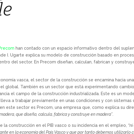
le
Precom
han contado con un espacio informativo dentro del suple
de I. Ugarte explica su modelo de construcción basado en proceso
ntro del sector. En Precom diseñan, calculan, fabrican y construy
onomía vasca, el sector de la construcción se encamina hacia un
el global. También es un sector que está experimentando cambios
ancia el campo de la construcción industrializada. Este es un mo
l lleva a trabajar previamente en unas condiciones y con sistemas d
 en este sector es Precom, una empresa que, como explica su dire
madera, que diseña, calcula, fabrica y construye en madera”
.
 la construcción en el PIB vasco o su incidencia en el empleo,
“ni
ante en la economía del País Vasco y que por tanto debemos utilizarlo 