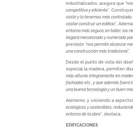
industrializados, asegura que
“no
competitivo y eficiente”
. Construy
coste y lo tenemos más controlado
costar construir un edificio”
. Además
entorno más seguro, en taller, los r
llegará mecanizado y numerado pa
previsión
“nos permite alcanzar me
una construcción más tradicional”
.
Desde el punto de vista del diseñ
especial la madera, permiten dise
más alturas íntegramente en madera
fachadas etc., y que además fuera t
una buena tecnología y un buen mat
Asimismo, y volviendo a aspectos r
ecológicos y sostenibles, reduciendo
entorno de la obra”
, destaca.
EDIFICACIONES