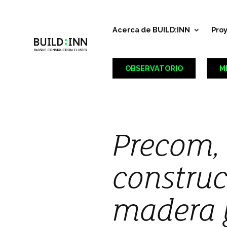
Acerca de BUILD:INN
Pro
OBSERVATORIO
M
Precom, 
construc
madera 