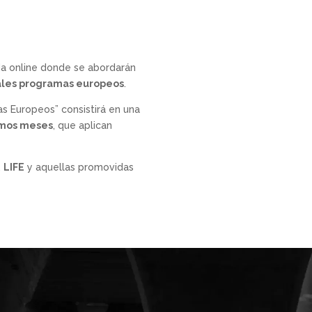
da online donde se abordarán
ales programas europeos
.
as Europeos” consistirá en una
imos meses
, que aplican
,
LIFE
y aquellas promovidas