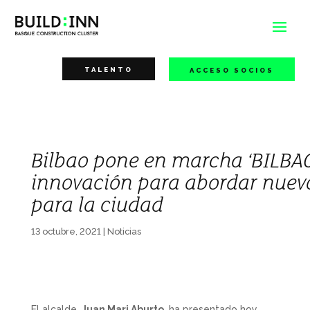
TALENTO
ACCESO SOCIOS
Bilbao pone en marcha ‘BILBA
innovación para abordar nuevo
para la ciudad
13 octubre, 2021
|
Noticias
El alcalde,
Juan Mari Aburto
, ha presentado hoy