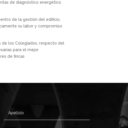
ientas de diagnóstico energético
ntro de la gestión del edificio,
blicamente su labor y compromiso
s de los Colegiados, respecto del
esarias para el mejor
res de fincas