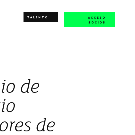
TALENTO
ACCESO
SOCIOS
io de
io
dores de