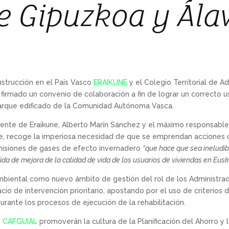
e Gipuzkoa y Ála
onstrucción en el País Vasco
ERAIKUNE
y el Colegio Territorial de A
firmado un convenio de colaboración a fin de lograr un correcto 
 parque edificado de la Comunidad Autónoma Vasca.
idente de Eraikune, Alberto Marín Sánchez y el máximo responsab
re, recoge la imperiosa necesidad de que se emprendan acciones d
emisiones de gases de efecto invernadero
“que hace que sea ineludib
da de mejora de la calidad de vida de los usuarios de viviendas en Eusk
mbiental como nuevo ámbito de gestión del rol de los Administrado
cio de intervención prioritario, apostando por el uso de criterios d
rante los procesos de ejecución de la rehabilitación.
y
CAFGUIAL
promoverán la cultura de la Planificación del Ahorro y la