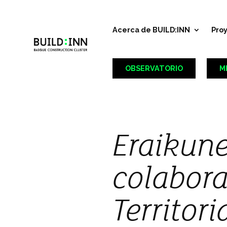
Acerca de BUILD:INN
Pro
OBSERVATORIO
M
Eraikune
colabora
Territor