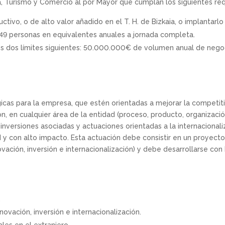
a, Turismo y Comercio al por Mayor que cumplan los siguientes requ
tivo, o de alto valor añadido en el T. H. de Bizkaia, o implantar
 249 personas en equivalentes anuales a jornada completa.
los dos límites siguientes: 50.000.000€ de volumen anual de neg
cas para la empresa, que estén orientadas a mejorar la competitiv
, en cualquier área de la entidad (proceso, producto, organizació
 inversiones asociadas y actuaciones orientadas a la internacional
y con alto impacto. Esta actuación debe consistir en un proyecto
ovación, inversión e internacionalización) y debe desarrollarse co
.
novación, inversión e internacionalización.