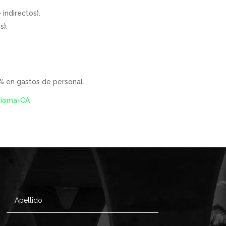
indirectos).
s).
 en gastos de personal.
dioma=CA