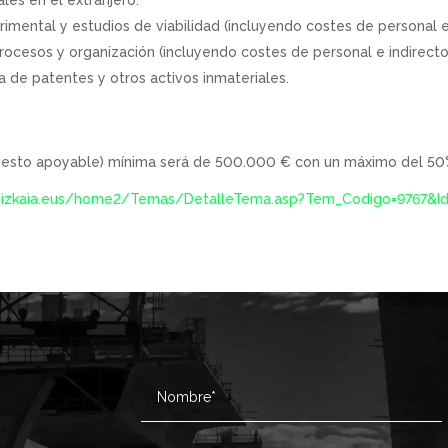
les en el extranjero.
imental y estudios de viabilidad (incluyendo costes de personal e 
rocesos y organización (incluyendo costes de personal e indirecto
a de patentes y otros activos inmateriales.
uesto apoyable) mínima será de 500.000 € con un máximo del 50%
bizkaia.eus/home2/Temas/DetalleTema.asp?Tem_Codigo=9767&I