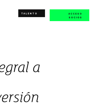
TALENTO
ACCESO
SOCIOS
egral a
versión