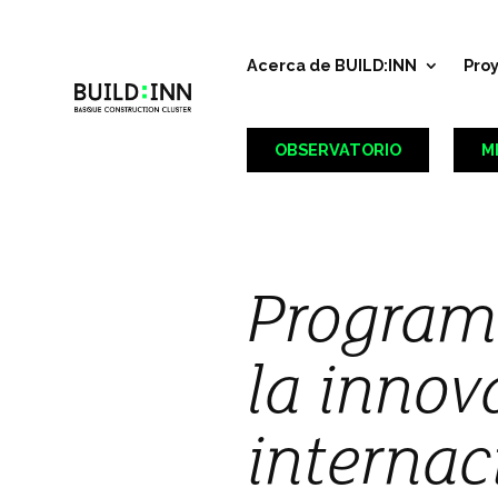
Acerca de BUILD:INN
Pro
OBSERVATORIO
M
Programa
la innov
internac