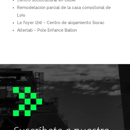
Centro sociocultural en Olloki
Remodelación parcial de la casa consistorial de
Loiu
Le foyer (24) – Centro de alojamiento Siorac
Alterlab – Pole Enfance Ballon