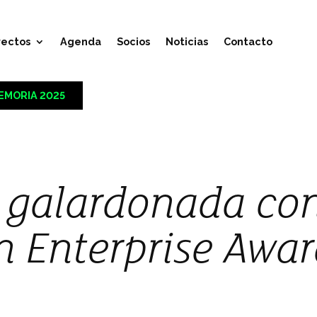
yectos
Agenda
Socios
Noticias
Contacto
EMORIA 2025
 galardonada co
 Enterprise Awa