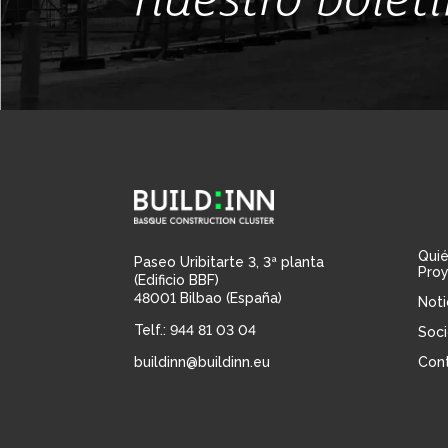
Qui
Paseo Uribitarte 3, 3ª planta
Pro
(Edificio BBF)
48001 Bilbao (España)
Noti
Telf.: 944 81 03 04
Soci
buildinn@buildinn.eu
Con