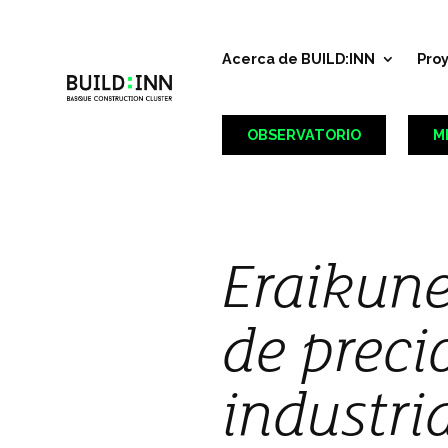
Acerca de BUILD:INN
Pro
OBSERVATORIO
M
Eraikune
de preci
industri