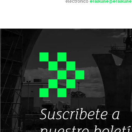
electrónico
eraikune@eraikun
Suscríbete a
nuestro bolet