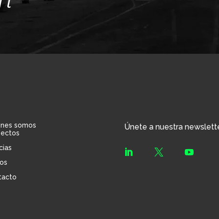
énes somos
Únete a nuestra newslett
yectos
cias



os
tacto