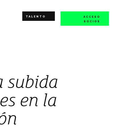
TALENTO
ACCESO
SOCIOS
a subida
es en la
ión