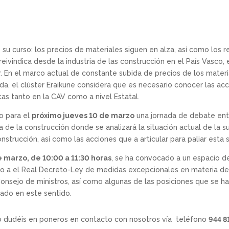
 su curso: los precios de materiales siguen en alza, así como los r
reivindica desde la industria de las construcción en el País Vasco
or. En el marco actual de constante subida de precios de los mater
da, el clúster Eraikune considera que es necesario conocer las ac
as tanto en la CAV como a nivel Estatal.
o para el
próximo jueves 10 de marzo
una jornada de debate entr
a de la construcción donde se analizará la situación actual de la s
onstrucción, así como las acciones que a articular para paliar esta s
e marzo, de 10:00 a 11:30 horas
, se ha convocado a un espacio d
o a el Real Decreto-Ley de medidas excepcionales en materia de 
nsejo de ministros, así como algunas de las posiciones que se 
tado en este sentido.
o dudéis en poneros en contacto con nosotros vía teléfono
944 8