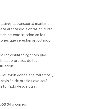
elativos al transporte marítimo.
, está afectando a obras en curso
iales de construcción en los
ciones que se están articulando
e los distintos agentes que
ubida de precios de los
ituación.
e reflexión donde analizaremos y
revisión de precios que será
han tomado desde otras
1 03 04
o correo