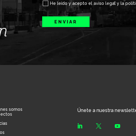
He leído y acepto el aviso legal y la polít
ENVIAR
ín
énes somos
Únete a nuestra newslett
yectos
cias



os