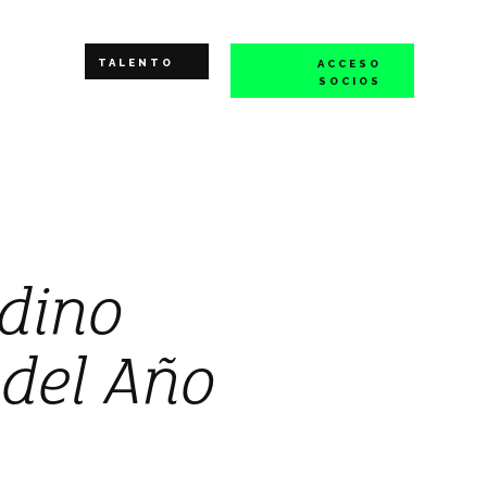
TALENTO
ACCESO
SOCIOS
rdino
 del Año