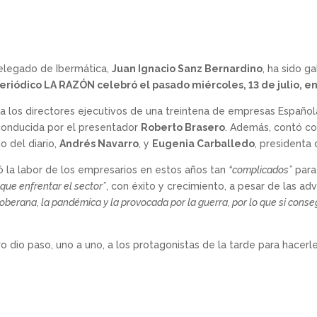
delegado de Ibermática,
Juan Ignacio Sanz Bernardino
, ha sido g
periódico LA RAZÓN celebró el pasado miércoles, 13 de julio, en
 a los directores ejecutivos de una treintena de empresas Español
 conducida por el presentador
Roberto Brasero
. Además, contó co
 del diario,
Andrés Navarro
, y
Eugenia Carballedo
, presidenta
 la labor de los empresarios en estos años tan
“complicados”
para
 que enfrentar el sector”
, con éxito y crecimiento, a pesar de las ad
 soberana, la pandémica y la provocada por la guerra, por lo que si conseg
o dio paso, uno a uno, a los protagonistas de la tarde para hacerl