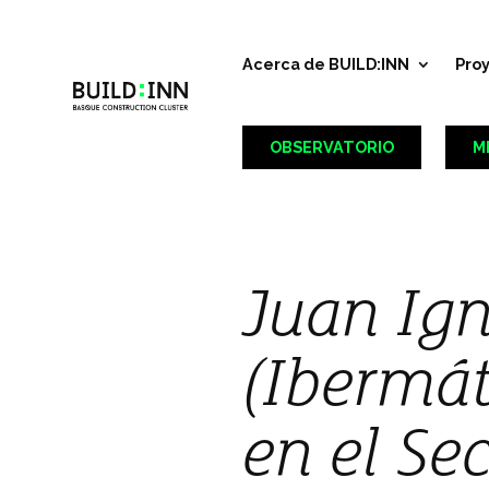
Acerca de BUILD:INN
Pro
OBSERVATORIO
M
Juan Ign
(Ibermát
en el Sec