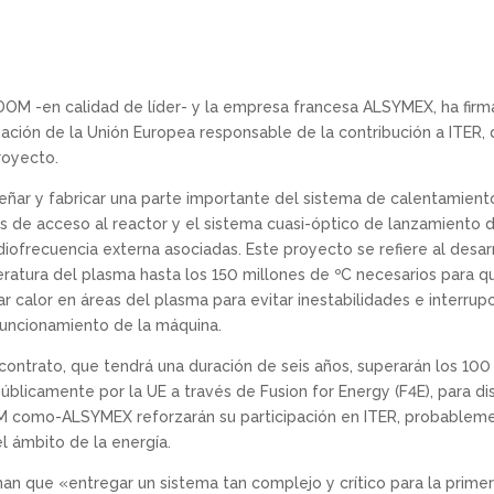
 IDOM -en calidad de líder- y la empresa francesa ALSYMEX, ha fi
ización de la Unión Europea responsable de la contribución a ITER,
royecto.
señar y fabricar una parte importante del sistema de calentamien
os de acceso al reactor y el sistema cuasi-óptico de lanzamiento 
iofrecuencia externa asociadas. Este proyecto se refiere al desar
ratura del plasma hasta los 150 millones de ºC necesarios para q
ar calor en áreas del plasma para evitar inestabilidades e interrup
uncionamiento de la máquina.
contrato, que tendrá una duración de seis años, superarán los 100
públicamente por la UE a través de Fusion for Energy (F4E), para d
 como-ALSYMEX reforzarán su participación en ITER, probableme
l ámbito de la energía.
an que «entregar un sistema tan complejo y crítico para la prime