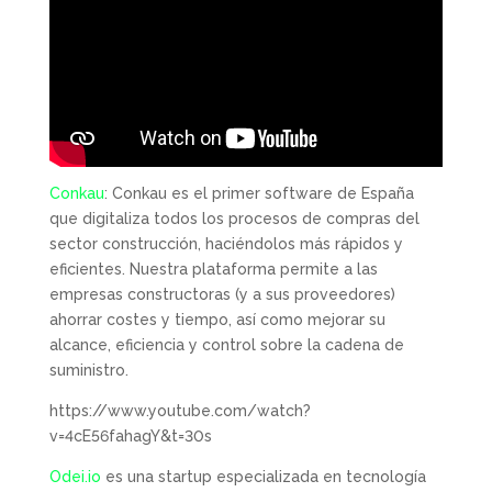
Conkau
: Conkau es el primer software de España
que digitaliza todos los procesos de compras del
sector construcción, haciéndolos más rápidos y
eficientes. Nuestra plataforma permite a las
empresas constructoras (y a sus proveedores)
ahorrar costes y tiempo, así como mejorar su
alcance, eficiencia y control sobre la cadena de
suministro.
https://www.youtube.com/watch?
v=4cE56fahagY&t=30s
Odei.io
es una startup especializada en tecnología