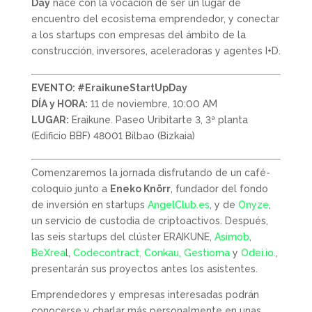
Day
nace con la vocación de ser un lugar de
encuentro del ecosistema emprendedor, y conectar
a los startups con empresas del ámbito de la
construcción, inversores, aceleradoras y agentes I+D.
EVENTO: #EraikuneStartUpDay
DÍA y HORA:
11 de noviembre, 10:00 AM
LUGAR:
Eraikune. Paseo Uribitarte 3, 3ª planta
(Edificio BBF) 48001 Bilbao (Bizkaia)
Comenzaremos la jornada disfrutando de un café-
coloquio junto a
Eneko Knörr
, fundador del fondo
de inversión en startups
AngelClub.es
, y de
Onyze
,
un servicio de custodia de criptoactivos. Después,
las seis startups del clúster ERAIKUNE,
Asimob
,
BeXrea
l,
Codecontract,
Conkau,
Gestioma
y
Odei.io.
,
presentarán sus proyectos antes los asistentes.
Emprendedores y empresas interesadas podrán
conocerse y charlar más personalmente en unas