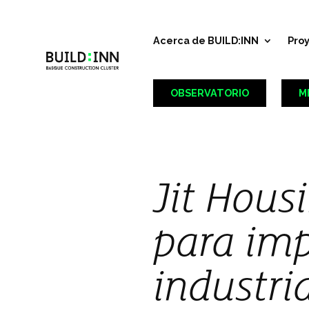
Acerca de BUILD:INN
Pro
OBSERVATORIO
M
Jit Hous
para imp
industri