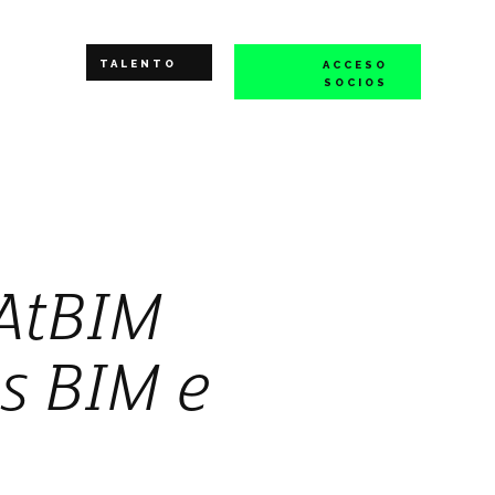
TALENTO
ACCESO
SOCIOS
 AtBIM
os BIM e