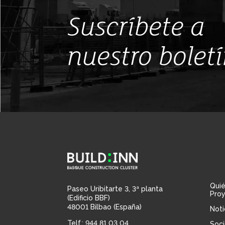
Suscríbete a
nuestro bolet
Qui
Paseo Uribitarte 3, 3ª planta
Pro
(Edificio BBF)
48001 Bilbao (España)
Noti
Telf.: 944 81 03 04
Soci