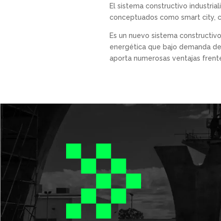
El sistema constructivo industria
conceptuados como smart city, ci
Es un nuevo sistema constructivo
energética que bajo demanda del
aporta numerosas ventajas frente