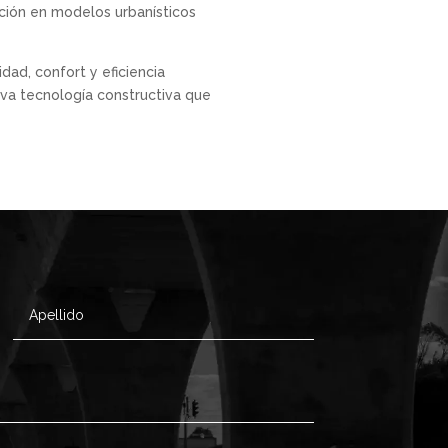
ción en modelos urbanísticos
ad, confort y eficiencia
va tecnología constructiva que