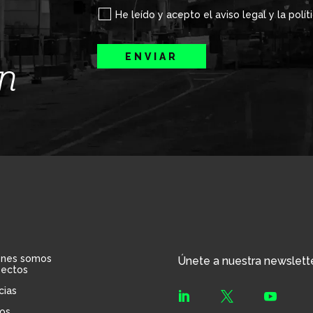
He leído y acepto el aviso legal y la polít
ENVIAR
ín
énes somos
Únete a nuestra newslett
yectos
cias



os