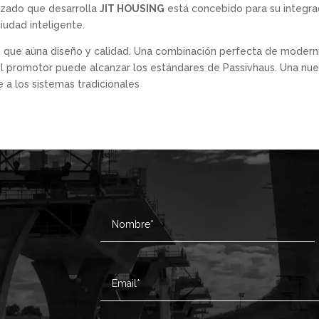
lizado que desarrolla
JIT HOUSING
está concebido para su integra
udad inteligente.
 que aúna diseño y calidad. Una combinación perfecta de modernid
 promotor puede alcanzar los estándares de Passivhaus. Una nue
 a los sistemas tradicionales