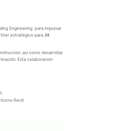
ding Engineering para impulsar
artner estratégico para
Jit
strucción, así como desarrollar
anización. Esta colaboración
es
ntorno Revit