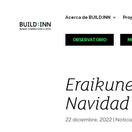
Acerca de BUILD:INN
Pro
OBSERVATORIO
M
Eraikune 
Navidad
22 diciembre, 2022
|
Notici