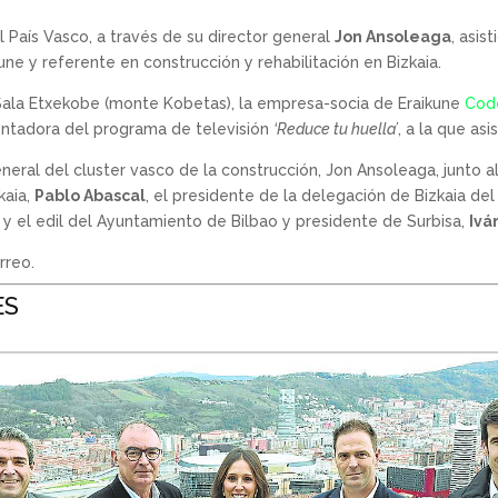
l País Vasco, a través de su director general
Jon Ansoleaga
, asis
e y referente en construcción y rehabilitación en Bizkaia.
 Sala Etxekobe (monte Kobetas), la empresa-socia de Eraikune
Cod
entadora del programa de televisión
‘Reduce tu huella’
, a la que as
general del cluster vasco de la construcción, Jon Ansoleaga, junto 
kaia,
Pablo Abascal
, el presidente de la delegación de Bizkaia del
, y el edil del Ayuntamiento de Bilbao y presidente de Surbisa,
Ivá
rreo.
ES