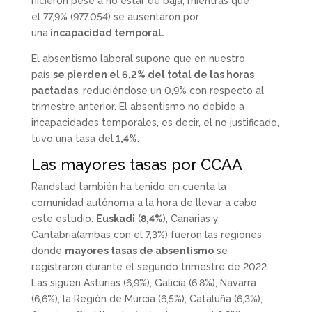
hicieron pese a no estar de baja, mientras que
el 77,9% (977.054) se ausentaron por
una
incapacidad temporal.
El absentismo laboral supone que en nuestro
país
se pierden el 6,2% del total de las horas
pactadas
, reduciéndose un 0,9% con respecto al
trimestre anterior. El absentismo no debido a
incapacidades temporales, es decir, el no justificado,
tuvo una tasa del
1,4%
.
Las mayores tasas por CCAA
Randstad también ha tenido en cuenta la
comunidad autónoma a la hora de llevar a cabo
este estudio.
Euskadi
(
8,4%
), Canarias y
Cantabria(ambas con el 7,3%) fueron las regiones
donde
mayores tasas de absentismo
se
registraron durante el segundo trimestre de 2022.
Las siguen Asturias (6,9%), Galicia (6,8%), Navarra
(6,6%), la Región de Murcia (6,5%), Cataluña (6,3%),