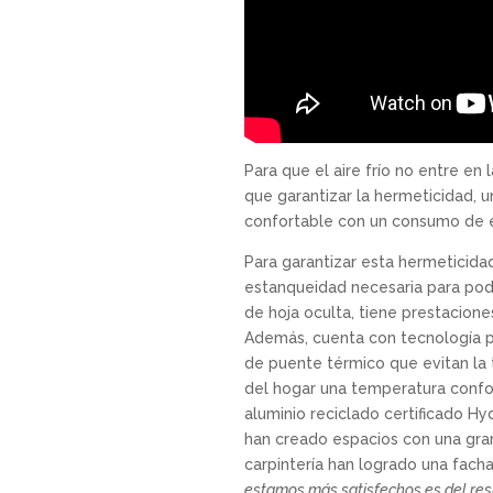
Para que el aire frío no entre en 
que garantizar la hermeticidad, u
confortable con un consumo de en
Para garantizar esta hermeticida
estanqueidad necesaria para pode
de hoja oculta, tiene prestacion
Además, cuenta con tecnología p
de puente térmico que evitan la t
del hogar una temperatura confor
aluminio reciclado certificado Hy
han creado espacios con una gran 
carpintería han logrado una facha
estamos más satisfechos es del resul