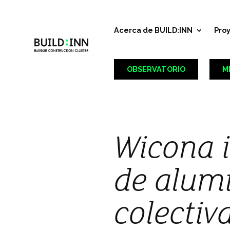
Acerca de BUILD:INN
Pro
OBSERVATORIO
M
Wicona 
de alumi
colectiv