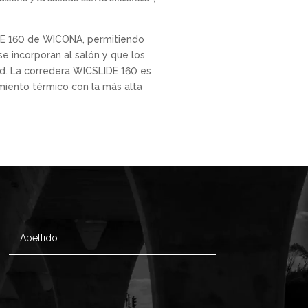
IDE 160 de WICONA, permitiendo
e incorporan al salón y que los
ad. La corredera WICSLIDE 160 es
miento térmico con la más alta