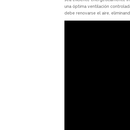
una óptima ventilación controlada
debe renovarse el aire, eliminand