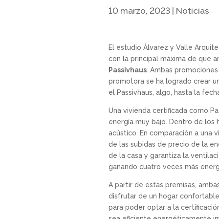
10 marzo, 2023
|
Noticias
El estudio Álvarez y Valle Arqui
con la principal máxima de que am
Passivhaus
. Ambas promociones e
promotora se ha logrado crear u
el Passivhaus, algo, hasta la fec
Una vivienda certificada como P
energía muy bajo. Dentro de los 
acústico. En comparación a una vi
de las subidas de precio de la e
de la casa y garantiza la ventilac
ganando cuatro veces más energ
A partir de estas premisas, amba
disfrutar de un hogar confortabl
para poder optar a la certificaci
sea eficiente energéticamente im