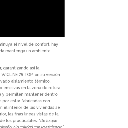
minuya el nivel de confort, hay
vienda mantenga un ambiente
 garantizando así la
a WICLINE 75 TOP, en su versión
evado aislamiento térmico.
 emisivas en la zona de rotura
nda y permiten mantener dentro
 por estar fabricadas con
 el interior de las viviendas se
, las finas líneas vistas de la
 de los practicables.
“De lo que
seño y la calidad con la eficiencia”
,