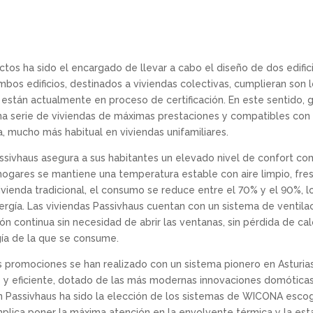
tectos ha sido el encargado de llevar a cabo el diseño de dos edi
bos edificios, destinados a viviendas colectivas, cumplieran son 
stán actualmente en proceso de certificación. En este sentido, gr
na serie de viviendas de máximas prestaciones y compatibles con
ha, mucho más habitual en viviendas unifamiliares.
assivhaus asegura a sus habitantes un elevado nivel de confort 
hogares se mantiene una temperatura estable con aire limpio, fre
vienda tradicional, el consumo se reduce entre el 70% y el 90%, l
nergía. Las viviendas Passivhaus cuentan con un sistema de ventil
ión continua sin necesidad de abrir las ventanas, sin pérdida de calo
ía de la que se consume.
s promociones se han realizado con un sistema pionero en Asturias
e y eficiente, dotado de las más modernas innovaciones domótica
ón Passivhaus ha sido la elección de los sistemas de WICONA escog
plica poner la máxima atención en la envolvente térmica y la esta