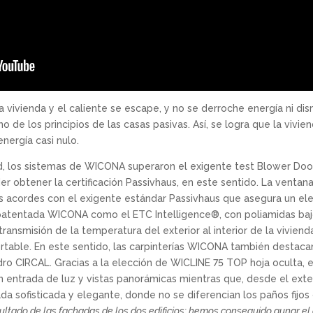
la vivienda y el caliente se escape, y no se derroche energía ni dis
no de los principios de las casas pasivas. Así, se logra que la vi
ergía casi nulo.
d, los sistemas de WICONA superaron el exigente test Blower Door,
r obtener la certificación Passivhaus, en este sentido. La ventan
es acordes con el exigente estándar Passivhaus que asegura un el
atentada WICONA como el ETC Intelligence®, con poliamidas bajo
ransmisión de la temperatura del exterior al interior de la vivie
table. En este sentido, las carpinterías WICONA también destacan
dro CIRCAL. Gracias a la elección de WICLINE 75 TOP hoja oculta, en
entrada de luz y vistas panorámicas mientras que, desde el exterior
da sofisticada y elegante, donde no se diferencian los paños fijos
tado de las fachadas de los dos edificios: hemos conseguido aunar el di