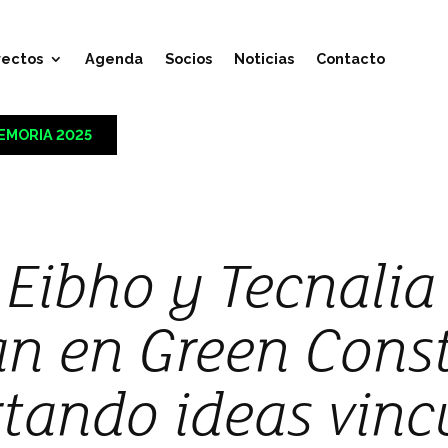
yectos
Agenda
Socios
Noticias
Contacto
EMORIA 2025
 Eibho y Tecnalia
an en Green Cons
tando ideas vinc