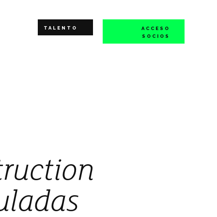
TALENTO
ACCESO
SOCIOS
truction
uladas