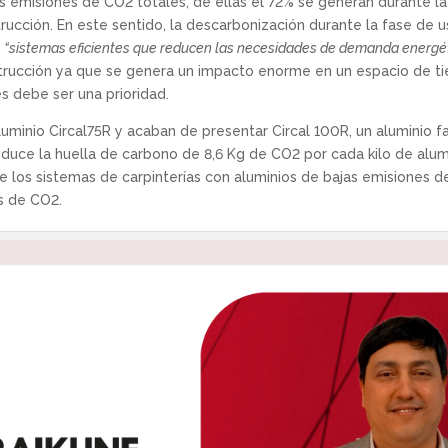
s emisiones de CO2 totales, de ellas el 72% se generan durante la 
rucción. En este sentido, la descarbonización durante la fase de 
e
“sistemas eficientes que reducen las necesidades de demanda energétic
trucción ya que se genera un impacto enorme en un espacio de ti
es debe ser una prioridad.
aluminio Circal75R y acaban de presentar Circal 100R, un aluminio 
duce la huella de carbono de 8,6 Kg de CO2 por cada kilo de alumi
 los sistemas de carpinterías con aluminios de bajas emisiones de
s de CO2.