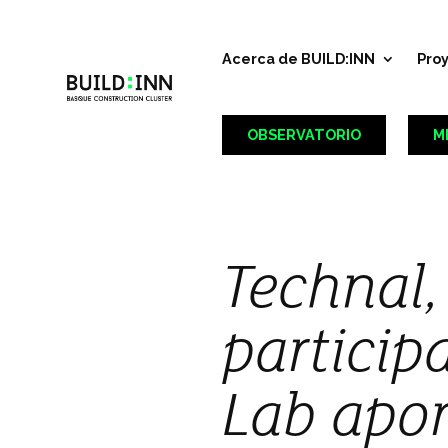
Acerca de BUILD:INN
Pro
OBSERVATORIO
M
Technal,
particip
Lab apor