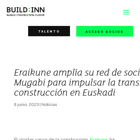
TALENTO
ACCESO SOCIOS
Eraikune amplía su red de soci
Mugabi para impulsar la trans
construcción en Euskadi
8 junio, 2023
|
Noticias
El clúster vasco de la construcción,
Eraikune
, ha