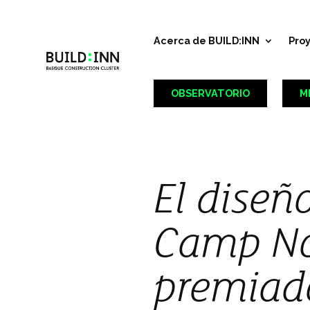
Acerca de BUILD:INN
Pro
OBSERVATORIO
M
El diseñ
Camp No
premiado