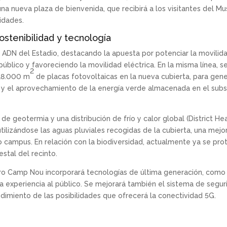
 una nueva plaza de bienvenida, que recibirá a los visitantes del M
idades.
ostenibilidad y tecnología
 ADN del Estadio, destacando la apuesta por potenciar la movilidad
público y favoreciendo la movilidad eléctrica. En la misma línea, s
2
 18.000 m
de placas fotovoltaicas en la nueva cubierta, para gene
, y el aprovechamiento de la energía verde almacenada en el subs
de geotermia y una distribución de frío y calor global (District He
tilizándose las aguas pluviales recogidas de la cubierta, una mejo
o campus. En relación con la biodiversidad, actualmente ya se pro
stal del recinto.
uro Camp Nou incorporará tecnologías de última generación, como u
va experiencia al público. Se mejorará también el sistema de segu
dimiento de las posibilidades que ofrecerá la conectividad 5G.