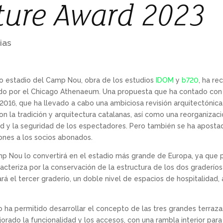
ture Award 2023
ias
ro estadio del Camp Nou, obra de los estudios
IDOM
y
b720
, ha re
ado por el Chicago Athenaeum. Una propuesta que ha contado con 
2016, que ha llevado a cabo una ambiciosa revisión arquitectónica
con la tradición y arquitectura catalanas, así como una reorganizaci
idad y la seguridad de los espectadores. Pero también se ha aposta
ones a los socios abonados.
p Nou lo convertirá en el estadio más grande de Europa, ya que 
cteriza por la conservación de la estructura de los dos graderíos 
á el tercer graderío, un doble nivel de espacios de hospitalidad, 
 ha permitido desarrollar el concepto de las tres grandes terrazas
orado la funcionalidad y los accesos, con una rambla interior par