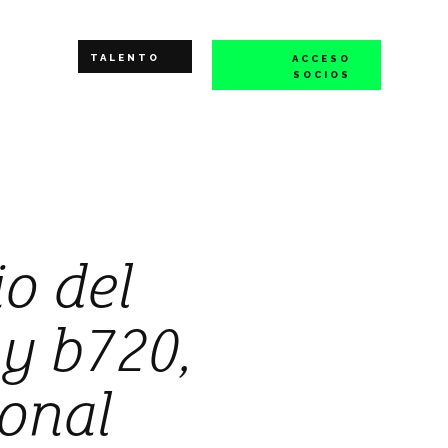
TALENTO
ACCESO
SOCIOS
io del
y b720,
ional