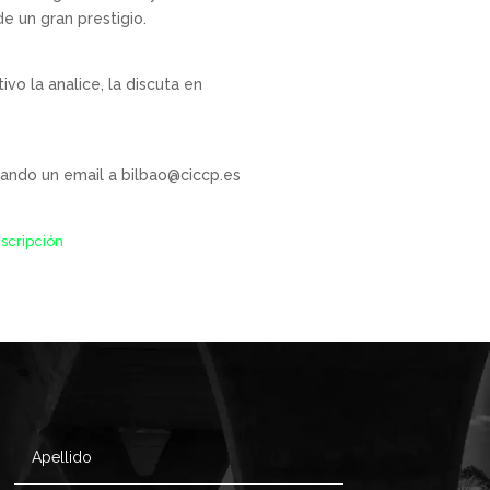
e un gran prestigio.
vo la analice, la discuta en
viando un email a bilbao@ciccp.es
nscripción