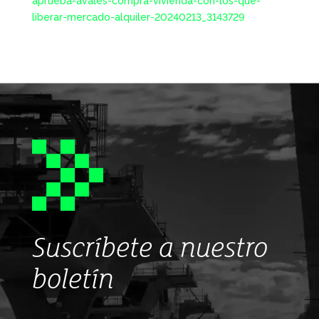
aprueba-avales-compra-vivienda-con-los-que-
liberar-mercado-alquiler-20240213_3143729
Suscríbete a nuestro
boletín