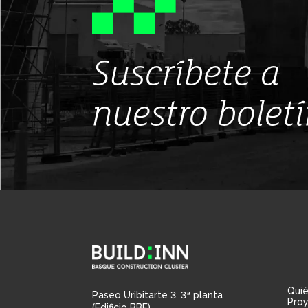
Suscríbete a
nuestro bolet
Qui
Paseo Uribitarte 3, 3ª planta
Pro
(Edificio BBF)