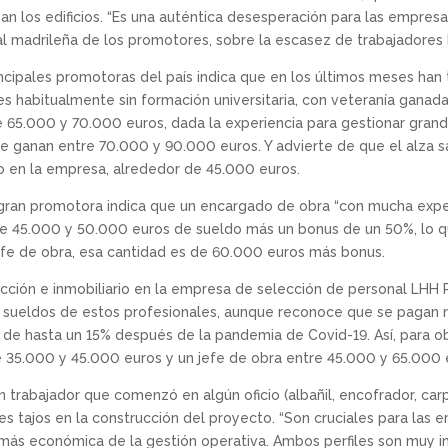
an los edificios. “Es una auténtica desesperación para las empresa
al madrileña de los promotores, sobre la escasez de trabajadores
ncipales promotoras del país indica que en los últimos meses han
s habitualmente sin formación universitaria, con veteranía ganada
re 65.000 y 70.000 euros, dada la experiencia para gestionar grand
ue ganan entre 70.000 y 90.000 euros. Y advierte de que el alza s
to en la empresa, alrededor de 45.000 euros.
 gran promotora indica que un encargado de obra “con mucha exper
re 45.000 y 50.000 euros de sueldo más un bonus de un 50%, lo qu
jefe de obra, esa cantidad es de 60.000 euros más bonus.
ucción e inmobiliario en la empresa de selección de personal LHH
 de sueldos de estos profesionales, aunque reconoce que se pagan
al de hasta un 15% después de la pandemia de Covid-19. Así, para o
 35.000 y 45.000 euros y un jefe de obra entre 45.000 y 65.000 e
 trabajador que comenzó en algún oficio (albañil, encofrador, carp
es tajos en la construcción del proyecto. “Son cruciales para las em
r más económica de la gestión operativa. Ambos perfiles son muy 