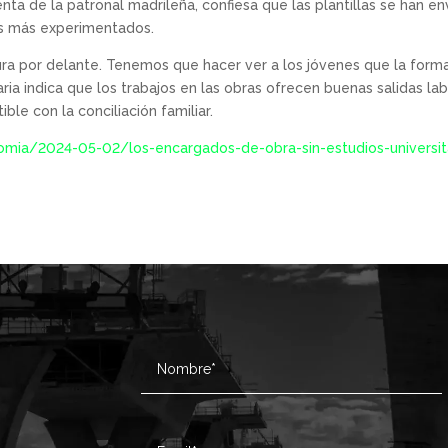
enta de la patronal madrileña, confiesa que las plantillas se han 
 los más experimentados.
ura por delante. Tenemos que hacer ver a los jóvenes que la forma
aria indica que los trabajos en las obras ofrecen buenas salidas l
ible con la conciliación familiar.
omia/2024-05-02/los-encargados-de-obra-sin-estudios-universi