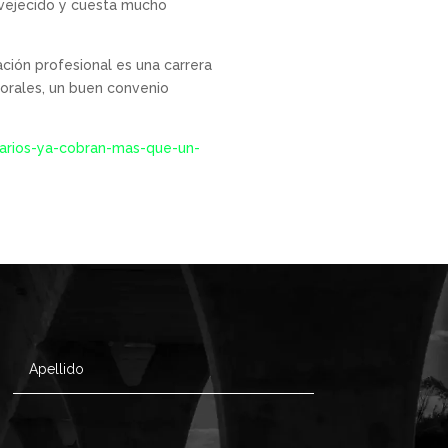
envejecido y cuesta mucho
ción profesional es una carrera
aborales, un buen convenio
tarios-ya-cobran-mas-que-un-