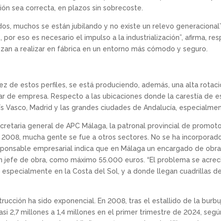
ción sea correcta, en plazos sin sobrecoste.
, muchos se están jubilando y no existe un relevo generacional”, 
, por eso es necesario el impulso a la industrialización”, afirma, r
nzan a realizar en fábrica en un entorno más cómodo y seguro.
sez de estos perfiles, se está produciendo, además, una alta rotac
r de empresa. Respecto a las ubicaciones donde la carestía de es
s Vasco, Madrid y las grandes ciudades de Andalucía, especialmen
ecretaria general de APC Málaga, la patronal provincial de promot
de 2008, mucha gente se fue a otros sectores. No se ha incorporad
responsable empresarial indica que en Málaga un encargado de ob
n jefe de obra, como máximo 55.000 euros. “El problema se acrec
especialmente en la Costa del Sol, y a donde llegan cuadrillas de 
rucción ha sido exponencial. En 2008, tras el estallido de la burbuj
i 2,7 millones a 1,4 millones en el primer trimestre de 2024, según 