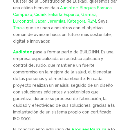
Clúster de la Construcción de Euskadi, queremos dar
una cálida bienvenida a
Audiotec
,
Bloques Barruca
,
Campezo
,
Cidark
,
Enkarki
,
Esparza
,
Gaimaz
,
Lurcontrol
,
Jacar,
Jeremias
,
Kategora
,
R2M
, Seys,
Teusa
que se unen a nosotros con el objetivo
común de avanzar hacia un futuro más sostenible,
digital e innovador.
Audiotec
pasa a formar parte de BUILD:INN. Es una
empresa especializada en acústica aplicada y
control del ruido, que mantiene un fuerte
compromiso en la mejora de la salud, el bienestar
de las personas y el medioambiente. En cada
proyecto realizan un análisis, seguido de un diseño
con soluciones eficientes y sostenibles que
garantiza, durante su proceso de fabricación, la
calidad y efectividad de sus soluciones, gracias a la
implantación de un sistema propio con certificado
ISO 9001.
El conocimiento adquirido de
Bloques Barruca
a lo