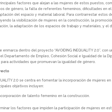
rincipales factores que alejan a las mujeres de estos puestos, c
pos de género, la falta de referentes femeninos, dificultades en el
aptación del espacio y material laboral. Para contrarrestar estos d
uyendo la visibilización de mujeres en la construcción, la promoci
zación, la adaptación de los espacios de trabajo y materiales, y el
se enmarca dentro del proyecto “AVOIDING INEQUALITY 2.0”, con u
or el Departamento de Empleo, Cohesión Social e Igualdad de la Dip
 para actividades que promuevan la igualdad de género.
yecto
ALITY 2.0 se centra en fomentar la incorporación de mujeres en
cipales objetivos incluyen:
 incorporación de talento femenino en la construcción.
rminar los factores que impiden la participación de mujeres en es