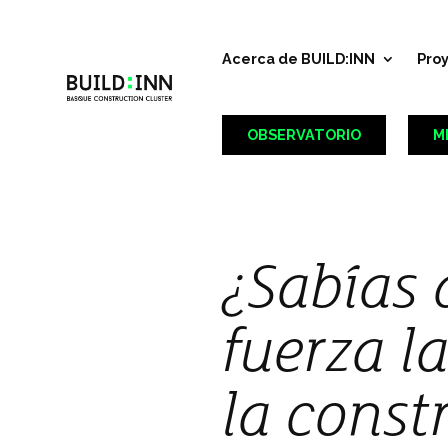
Acerca de BUILD:INN
Pro
OBSERVATORIO
M
¿Sabías 
fuerza l
la const