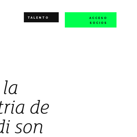
TALENTO
ACCESO
SOCIOS
 la
tria de
di son