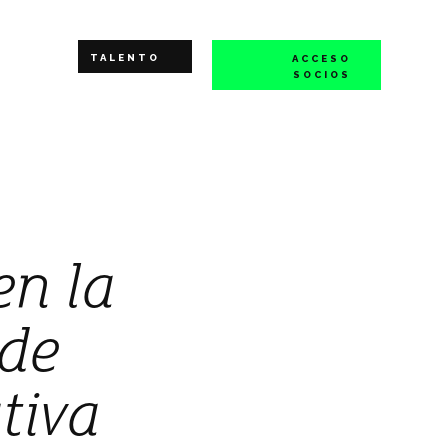
TALENTO
ACCESO
SOCIOS
en la
 de
tiva