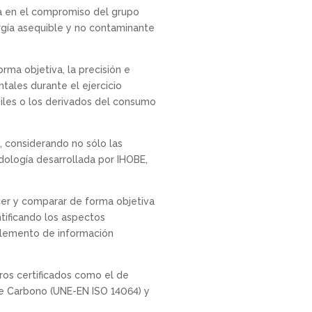
ca en el compromiso del grupo
rgía asequible y no contaminante
rma objetiva, la precisión e
tales durante el ejercicio
iles o los derivados del consumo
, considerando no sólo las
odología desarrollada por IHOBE,
er y comparar de forma objetiva
ntificando los aspectos
 elemento de información
ros certificados como el de
de Carbono (UNE-EN ISO 14064) y