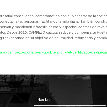
sarial consolidado, comprometido con el bienestar de la socieda
onectan a las personas, facilitando la vida diaria. También constru
nservan y mantienen infraestructuras y espacios, además de revalo
valor. Desde 2020, CAMPEZO calcula, reduce y compensa su Huella 
eguir avanzando en su objetivo de neutralidad, reduciendo y com
po-campezo-pionero-en-la-obtencion-del-certificado-de-huella