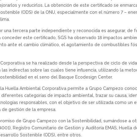
ejorarlos y reducirlos. La obtención de este certificado se enmar
Sostenible (ODS) de la ONU, especialmente con el número 7 – ene
lima.
por una tercera parte independiente y reconocida es asegurar, de fo
ra conceder este certificado, SGS ha observado 18 impactos ambien
to ante el cambio climático, el agotamiento de combustibles fós
 Corporativa se ha realizado desde la perspectiva de ciclo de vida
 las indirectas sobre las cuales tiene influencia, utilizando la met
ostenibilidad en el seno del Basque Ecodesign Center.
e la Huella Ambiental Corporativa permite a Grupo Campezo conoc
s diferentes categorías de impacto ambiental, trazar su causa, ide
cnologías responsables, con el objetivo de ser utilizada como un
a de gestión de la empresa.
mpromiso de Grupo Campezo con la Sostenibilidad, sumándose a ot
001), Registro Comunitario de Gestión y Auditoría EMAS, Huella 
esarrollo Sostenible (ODS), entre otros.