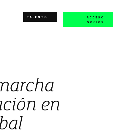
TALENTO
ACCESO
SOCIOS
marcha
ación en
abal