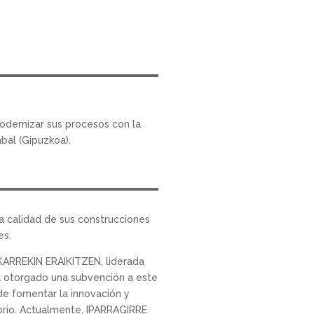
dernizar sus procesos con la
bal (Gipuzkoa).
la calidad de sus construcciones
es.
LKARREKIN ERAIKITZEN, liderada
ha otorgado una subvención a este
de fomentar la innovación y
torio. Actualmente, IPARRAGIRRE