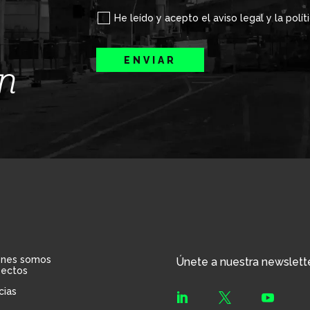
He leído y acepto el aviso legal y la polít
ENVIAR
ín
énes somos
Únete a nuestra newslett
yectos
cias


