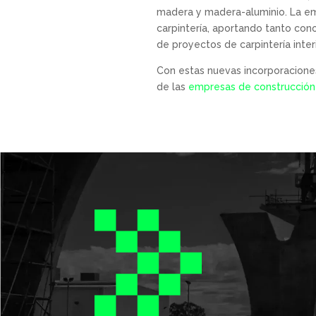
madera y madera-aluminio. La em
carpintería, aportando tanto con
de proyectos de carpintería interi
Con estas nuevas incorporaciones
de las
empresas de construcción