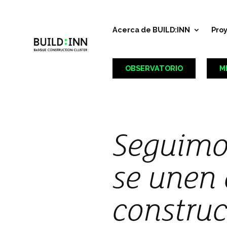
Acerca de BUILD:INN
Pro
OBSERVATORIO
M
Seguimo
se unen 
construc