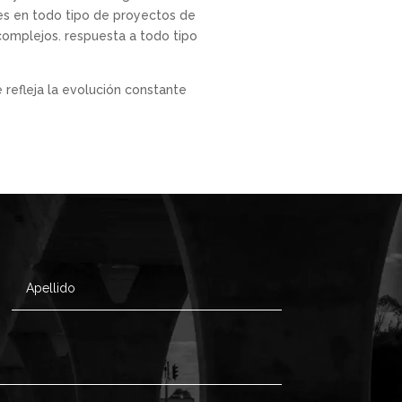
es en todo tipo de proyectos de
complejos. respuesta a todo tipo
refleja la evolución constante