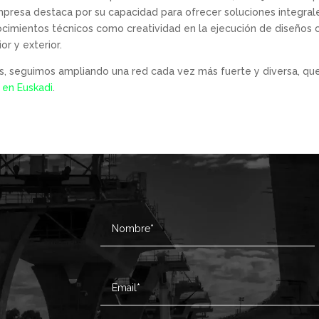
presa destaca por su capacidad para ofrecer soluciones integral
ocimientos técnicos como creatividad en la ejecución de diseños 
or y exterior.
, seguimos ampliando una red cada vez más fuerte y diversa, que 
 en Euskadi
.