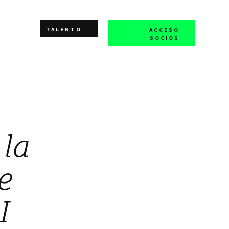
TALENTO
ACCESO
SOCIOS
 la
e
I