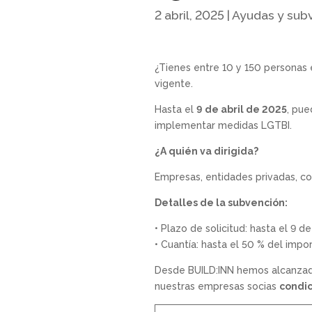
2 abril, 2025
|
Ayudas y sub
¿Tienes entre 10 y 150 personas 
vigente.
Hasta el
9 de abril de 2025
, pue
implementar medidas LGTBI.
¿A quién va dirigida?
Empresas, entidades privadas, coo
Detalles de la subvención:
• Plazo de solicitud: hasta el 9 d
• Cuantía: hasta el 50 % del imp
Desde BUILD:INN hemos alcanza
nuestras empresas socias
condic