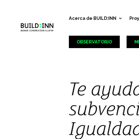
Acerca de BUILD:INN
Pro
OBSERVATORIO
M
Te ayuda
subvenci
Igualda