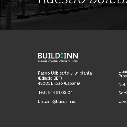
Qui
Paseo Uribitarte 3, 3ª planta
Pro
(Edificio BBF)
48001 Bilbao (España)
Noti
Telf.: 944 81 03 04
Soci
buildinn@buildinn.eu
Con