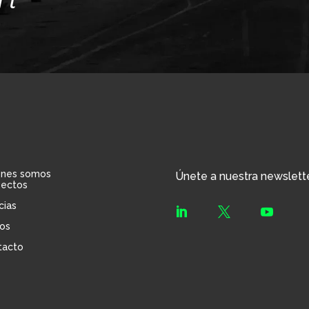
énes somos
Únete a nuestra newslett
yectos
cias



os
tacto