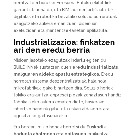
berritzaileei buruzko Erresuma Batuko ekitaldirik
garrantzitsuena da, eta BIM, adimen artifiziala, biki
digitalak eta robotika bezalako soluzio aurreratuak
ezagutzeko aukera eman zuen, diseinuan,
exekuzioan eta mantentze-lanetan aplikatuta.
Industrializazioa: finkatzen
ari den eredu berria
Misioan jasotako ezagutzak indartu egiten du
BUILD:INNek sustatzen duen
eredu industrializatu
malguaren aldeko apustu estrategikoa
. Eredu
horretan sistema deszentralizatuak, hala nola
mikrofabrikak, gako bihurtzen dira. Soluzio horiek
tokiko eraikuntza-enpresei piezak zehaztasun handiz
fabrikatzeko aukera ematen diete, hasierako
inbertsio handirik gabe eta eskari aldakorretara
egokitzeko gaitasunarekin.
Era berean, misio honek berretsi du
Euskadik
baduela ahalmena eta gaitasuna
eraikuntza-