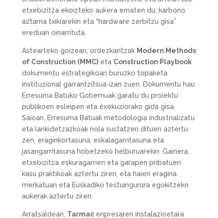
etxebizitza ekoizteko aukera ematen du, karbono
aztarna txikiarekin eta “hardware zerbitzu gisa”
ereduan oinarrituta.
Astearteko goizean, ordezkaritzak
Modern Methods
of Construction (MMC)
eta
Construction Playbook
dokumentu estrategikoari buruzko topaketa
instituzional garrantzitsua izan zuen. Dokumentu hau
Erresuma Batuko Gobernuak garatu du proiektu
publikoen esleipen eta exekuziorako gida gisa.
Saioan, Erresuma Batuak metodologia industrializatu
eta lankidetzazkoak nola sustatzen dituen aztertu
zen, eraginkortasuna, eskalagarritasuna eta
jasangarritasuna hobetzeko helburuarekin. Gainera,
etxebizitza eskuragarrien eta garapen pribatuen
kasu praktikoak aztertu ziren, eta haien eragina
merkatuan eta Euskadiko testuingurura egokitzeko
aukerak aztertu ziren.
Arratsaldean,
Tarmac
enpresaren instalazioetara