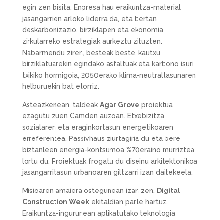
egin zen bisita. Enpresa hau eraikuntza-material
jasangarrien arloko liderra da, eta bertan
deskarbonizazio, birziklapen eta ekonomia
zirkularreko estrategiak aurkeztu zituzten.
Nabarmendu ziren, besteak beste, kautxu
birziklatuarekin egindako asfaltuak eta karbono isuri
txikiko hormigoia, 2050erako klima-neutraltasunaren
helburuekin bat etorriz.
Asteazkenean, taldeak
Agar Grove
proiektua
ezagutu zuen Camden auzoan. Etxebizitza
sozialaren eta eraginkortasun energetikoaren
erreferentea, Passivhaus ziurtagiria du eta bere
biztanleen energia-kontsumoa %70eraino murriztea
lortu du. Proiektuak frogatu du diseinu arkitektonikoa
jasangarritasun urbanoaren giltzarri izan daitekeela.
Misioaren amaiera ostegunean izan zen,
Digital
Construction Week
ekitaldian parte hartuz.
Eraikuntza-ingurunean aplikatutako teknologia