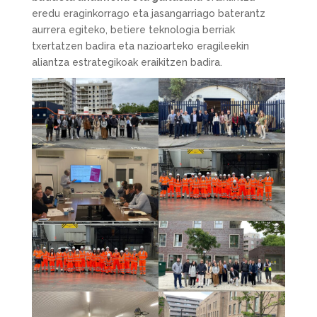
eredu eraginkorrago eta jasangarriago baterantz
aurrera egiteko, betiere teknologia berriak
txertatzen badira eta nazioarteko eragileekin
aliantza estrategikoak eraikitzen badira.