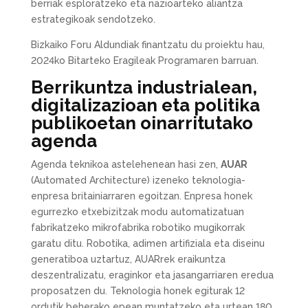
berriak esploratzeko eta nazioarteko aliantza
estrategikoak sendotzeko.
Bizkaiko Foru Aldundiak finantzatu du proiektu hau,
2024ko Bitarteko Eragileak Programaren barruan.
Berrikuntza industrialean,
digitalizazioan eta politika
publikoetan oinarritutako
agenda
Agenda teknikoa astelehenean hasi zen,
AUAR
(Automated Architecture) izeneko teknologia-
enpresa britainiarraren egoitzan. Enpresa honek
egurrezko etxebizitzak modu automatizatuan
fabrikatzeko mikrofabrika robotiko mugikorrak
garatu ditu. Robotika, adimen artifiziala eta diseinu
generatiboa uztartuz, AUARrek eraikuntza
deszentralizatu, eraginkor eta jasangarriaren eredua
proposatzen du. Teknologia honek egiturak 12
ordutik beherako epean muntatzeko eta urtean 180