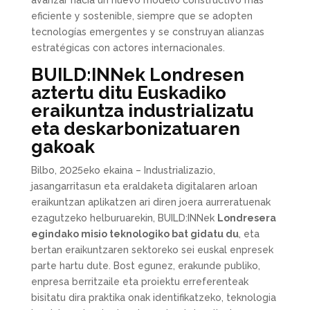
avanzar hacia un nuevo modelo constructivo más
eficiente y sostenible, siempre que se adopten
tecnologías emergentes y se construyan alianzas
estratégicas con actores internacionales.
BUILD:INNek Londresen
aztertu ditu Euskadiko
eraikuntza industrializatu
eta deskarbonizatuaren
gakoak
Bilbo, 2025eko ekaina – Industrializazio,
jasangarritasun eta eraldaketa digitalaren arloan
eraikuntzan aplikatzen ari diren joera aurreratuenak
ezagutzeko helburuarekin, BUILD:INNek
Londresera
egindako misio teknologiko bat gidatu du
, eta
bertan eraikuntzaren sektoreko sei euskal enpresek
parte hartu dute. Bost egunez, erakunde publiko,
enpresa berritzaile eta proiektu erreferenteak
bisitatu dira praktika onak identifikatzeko, teknologia