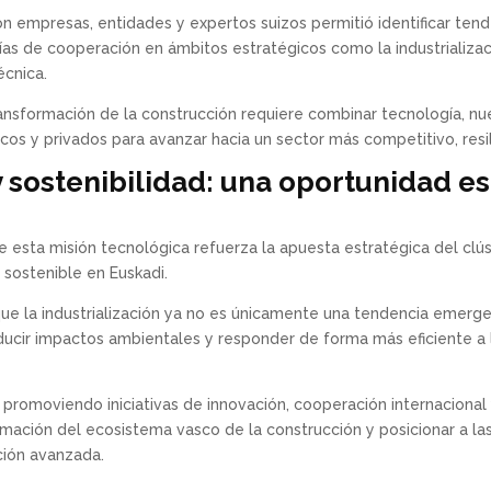
on empresas, entidades y expertos suizos permitió identificar te
ías de cooperación en ámbitos estratégicos como la industrializació
écnica.
ransformación de la construcción requiere combinar tecnología, 
cos y privados para avanzar hacia un sector más competitivo, resi
y sostenibilidad: una oportunidad e
e esta misión tecnológica refuerza la apuesta estratégica del clú
y sostenible en Euskadi.
ue la industrialización ya no es únicamente una tendencia emerg
educir impactos ambientales y responder de forma más eficiente a l
promoviendo iniciativas de innovación, cooperación internacional
rmación del ecosistema vasco de la construcción y posicionar a la
ción avanzada.