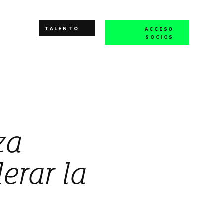
TALENTO
ACCESO
SOCIOS
za
erar la