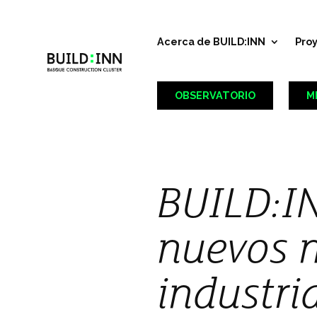
Acerca de BUILD:INN
Pro
OBSERVATORIO
M
BUILD:IN
nuevos m
industri