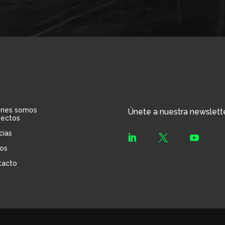
énes somos
Únete a nuestra newslett
yectos
cias



os
tacto