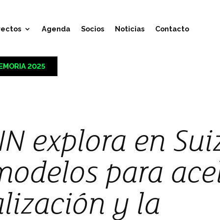
yectos
Agenda
Socios
Noticias
Contacto
EMORIA 2025
N explora en Sui
odelos para acel
alización y la