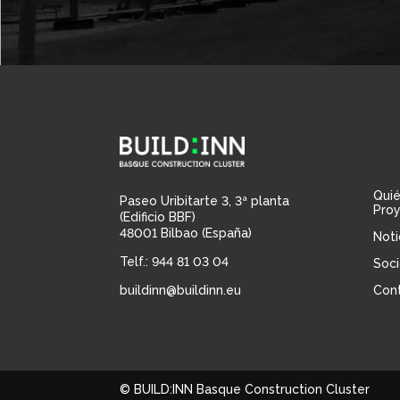
Qui
Paseo Uribitarte 3, 3ª planta
Pro
(Edificio BBF)
48001 Bilbao (España)
Noti
Telf.: 944 81 03 04
Soci
buildinn@buildinn.eu
Con
© BUILD:INN Basque Construction Cluster