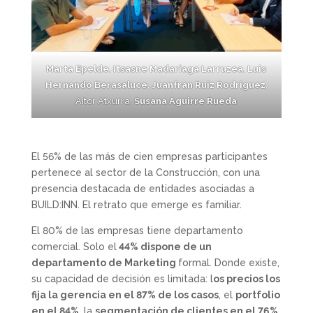
Marta Epelde
,
Itsasne Madariaga Larruzea
,
Luis
Hernando Berasaluce
,
Juanfran Ruiz Rodriguez
,
Aitor Atxurra,
Susana Aguirre Rueda
El 56% de las más de cien empresas participantes
pertenece al sector de la Construcción, con una
presencia destacada de entidades asociadas a
BUILD:INN. El retrato que emerge es familiar.
El 80% de las empresas tiene departamento
comercial. Solo el
44% dispone de un
departamento de Marketing
formal. Donde existe,
su capacidad de decisión es limitada: l
os precios los
fija la gerencia en el 87% de los casos
, el
portfolio
en el 84%
, la
segmentación de clientes en el 76%
.