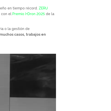
queño en tiempo récord.
ZERU
 con el
Premio I+Dron 2025
de la
ia o la gestión de
 muchos casos, trabajos en