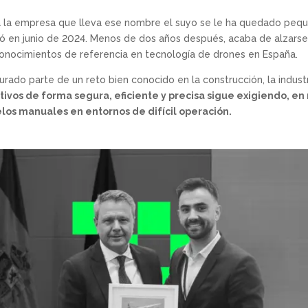
y a la empresa que lleva ese nombre el suyo se le ha quedado pe
ió en junio de 2024. Menos de dos años después, acaba de alzarse
conocimientos de referencia en tecnología de drones en España.
jurado parte de un reto bien conocido en la construcción, la industr
tivos de forma segura, eficiente y precisa sigue exigiendo, en
elos manuales en entornos de difícil operación.