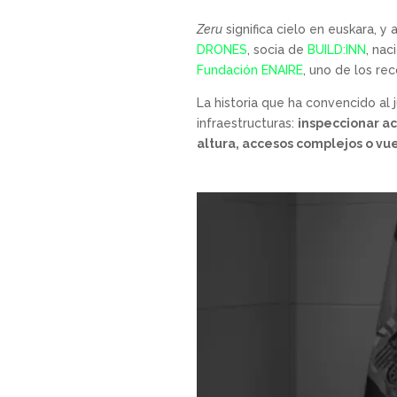
Zeru
significa cielo en euskara, 
DRONES
, socia de
BUILD:INN
, nac
Fundación ENAIRE
, uno de los re
La historia que ha convencido al 
infraestructuras:
inspeccionar ac
altura, accesos complejos o vu