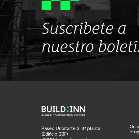
Suscríbete a
nuestro bolet
Qui
Paseo Uribitarte 3, 3ª planta
Pro
(Edificio BBF)