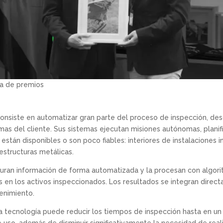
ga de premios
onsiste en automatizar gran parte del proceso de inspección, des
emas del cliente. Sus sistemas ejecutan misiones autónomas, planifi
tán disponibles o son poco fiables: interiores de instalaciones in
structuras metálicas.
uran información de forma automatizada y la procesan con algoritm
as en los activos inspeccionados. Los resultados se integran dire
enimiento.
 tecnología puede reducir los tiempos de inspección hasta en un 
 uso, además de disminuir significativamente la necesidad de reali